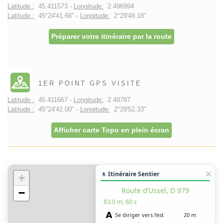
Latitude :
45.411573 -
Longitude:
2.496994
Latitude :
45°24'41.66" -
Longitude:
2°29'49.18"
Préparer votre itinéraire par la route
1ER POINT GPS VISITE
Latitude :
45.411667 -
Longitude:
2.49787
Latitude :
45°24'42.00" -
Longitude:
2°29'52.33"
Afficher carte Topo en plein écran
🚶 Itinéraire Sentier
+
Route d’Ussel, D 979
−
83.0 m, 60 s
Se diriger vers l’est
20 m