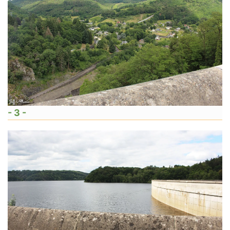
- 3 -