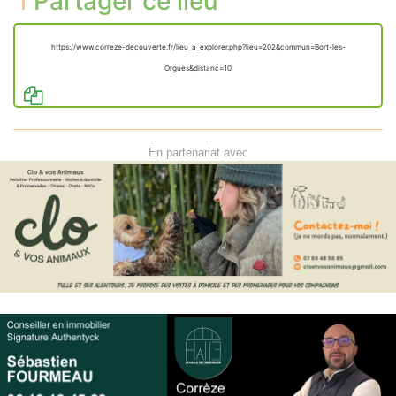
Partager ce lieu
https://www.correze-decouverte.fr/lieu_a_explorer.php?lieu=202&commun=Bort-les-
Orgues&distanc=10
En partenariat avec