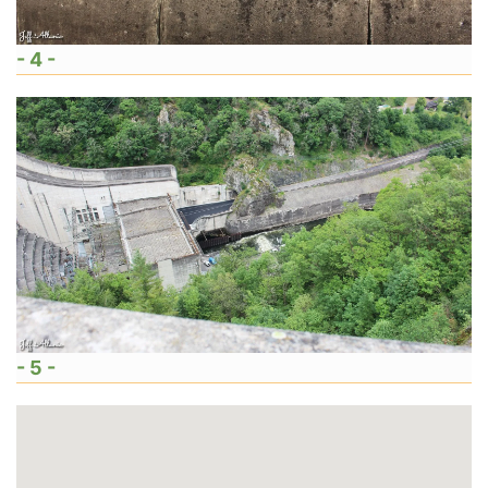
- 4 -
- 5 -