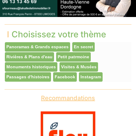
Choisissez votre thème
Panoramas & Grands espaces
En secret
Rivières & Plans d'eau
Petit patrmoine
Monuments historiques
Visites & Musées
Passages d'histoires
Facebook
Instagram
Recommandations