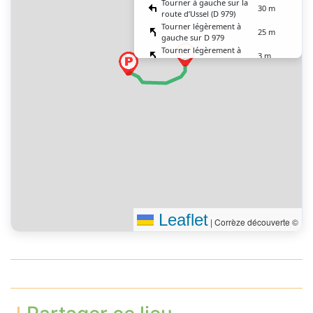
Tourner à gauche sur la
30 m
route d’Ussel (D 979)
Tourner légèrement à
25 m
gauche sur D 979
Tourner légèrement à
3 m
gauche
Tourner légèrement à
5 m
gauche sur D 683
Vous êtes arrivé à votre
0 m
destination
Leaflet
|
Corrèze découverte ©