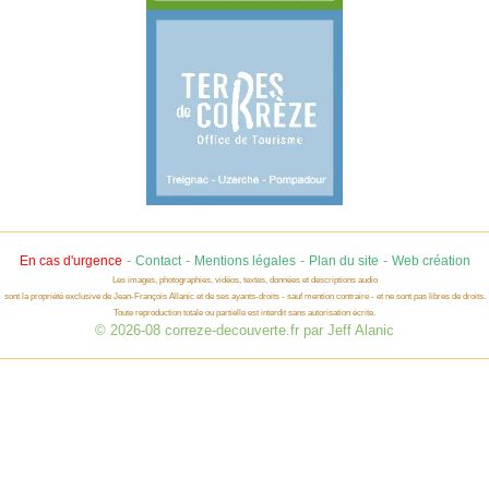
-
-
-
-
En cas d'urgence
Contact
Mentions légales
Plan du site
Web création
Les images, photographies, vidéos, textes, données et descriptions audio
sont la propriété exclusive de Jean-François Allanic et de ses ayants-droits - sauf mention contraire - et ne sont pas libres de droits.
Toute reproduction totale ou partielle est interdit sans autorisation écrite.
© 2026-08 correze-decouverte.fr par Jeff Alanic