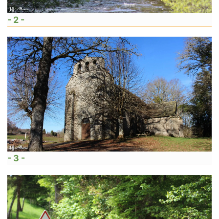
- 2 -
- 3 -