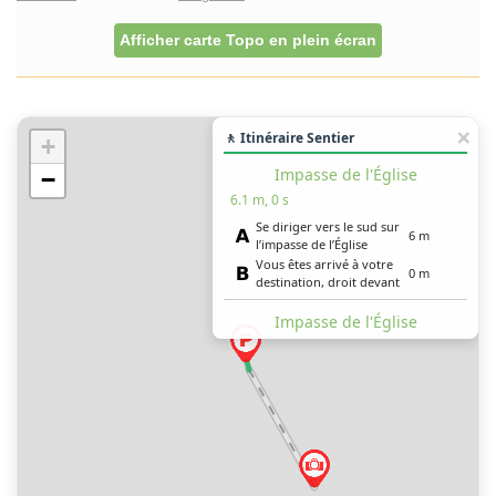
Afficher carte Topo en plein écran
🚶 Itinéraire Sentier
+
Impasse de l'Église
−
6.1 m, 0 s
Se diriger vers le sud sur
6 m
l’impasse de l’Église
Vous êtes arrivé à votre
0 m
destination, droit devant
Impasse de l'Église
6.1 m, 0 s
Se diriger vers le sud sur
6 m
l’impasse de l’Église
Vous êtes arrivé à votre
0 m
destination, droit devant