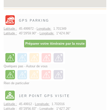
GPS PARKING
Latitude :
45.499972 -
Longitude:
1.701349
Latitude :
45°29'59.90" -
Longitude:
1°42'4.86"
Préparer votre itinéraire par la route
Quelques pas - Autour de vous
Rien de particulier
1ER POINT GPS VISITE
Latitude :
45.49912 -
Longitude:
1.702016
Latitude :
45°29'56.83" -
Longitude:
1°42'7.26"