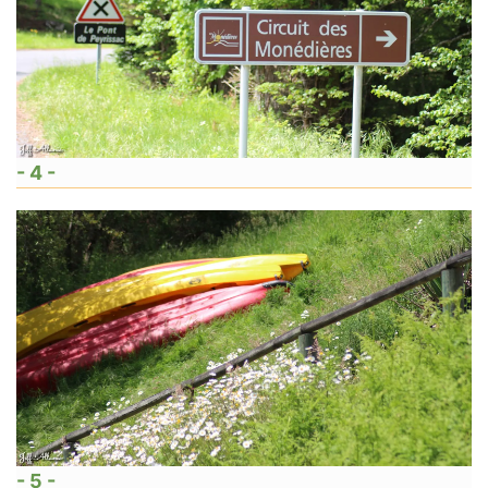
- 4 -
- 5 -