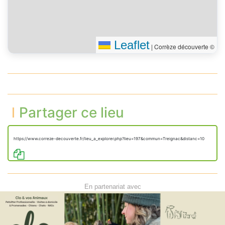
Leaflet
|
Corrèze découverte ©
Partager ce lieu
https://www.correze-decouverte.fr/lieu_a_explorer.php?lieu=197&commun=Treignac&distanc=10
En partenariat avec