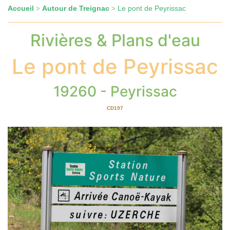
Accueil
Autour de Treignac
Le pont de Peyrissac
>
>
Rivières & Plans d'eau
Le pont de Peyrissac
19260 - Peyrissac
CD197