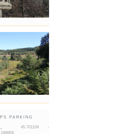
PS PARKING
:
45.701159 -
.049959