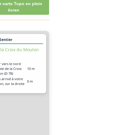
r carte Topo en plein
écran
 Sentier
 la Croix du Mouton
r vers le nord
ute de la Croix
10 m
n (D 78)
 arrivé à votre
0 m
on, sur la droite