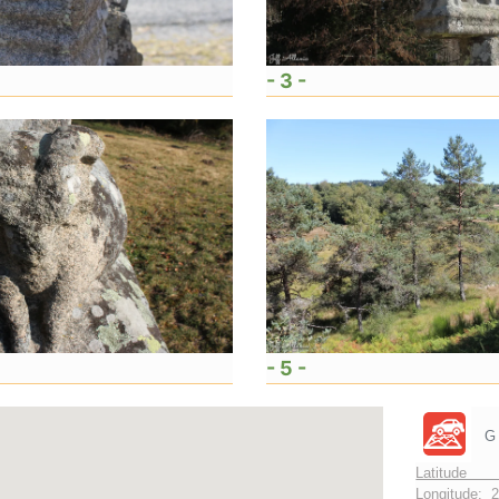
- 3 -
- 5 -
G
Latitude 
Longitude:
2