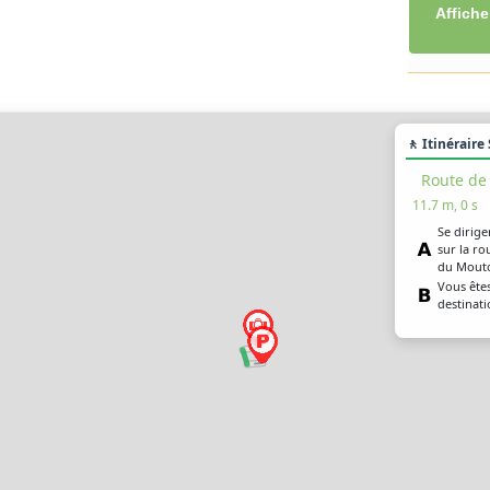
Affiche
🚶 Itinéraire
Route de
11.7 m, 0 s
Se dirige
sur la ro
du Mouto
Vous êtes
destinati