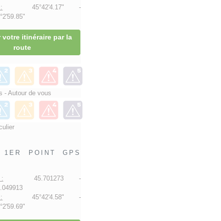
:
45°42'4.17" -
2'59.85"
 votre itinéraire par la
route
 - Autour de vous
culier
1ER POINT GPS
:
45.701273 -
.049913
:
45°42'4.58" -
2'59.69"