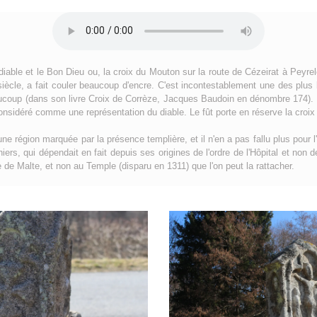
diable et le Bon Dieu ou, la croix du Mouton sur la route de Cézeirat à Peyrel
siècle, a fait couler beaucoup d'encre. C'est incontestablement une des plus
coup (dans son livre Croix de Corrèze, Jacques Baudoin en dénombre 174). L
onsidéré comme une représentation du diable. Le fût porte en réserve la croix
ne région marquée par la présence templière, et il n'en a pas fallu plus pour l
rs, qui dépendait en fait depuis ses origines de l'ordre de l'Hôpital et non d
dre de Malte, et non au Temple (disparu en 1311) que l'on peut la rattacher.