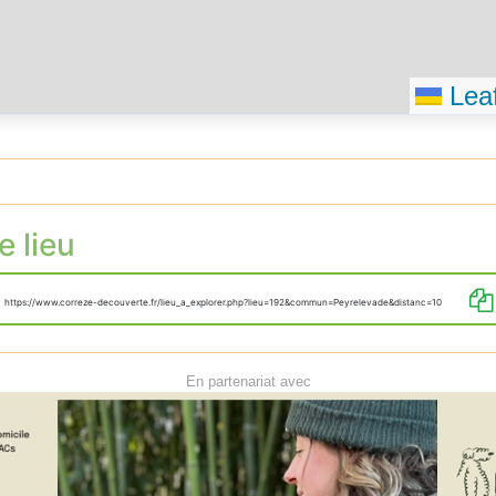
Leaf
e lieu
https://www.correze-decouverte.fr/lieu_a_explorer.php?lieu=192&commun=Peyrelevade&distanc=10
En partenariat avec