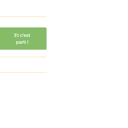
Et c'est
parti !