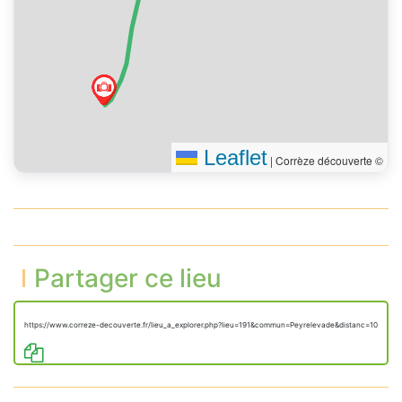
Leaflet
|
Corrèze découverte ©
Partager ce lieu
https://www.correze-decouverte.fr/lieu_a_explorer.php?lieu=191&commun=Peyrelevade&distanc=10