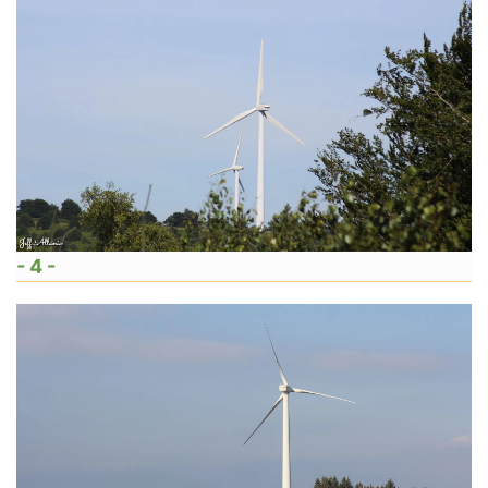
- 4 -