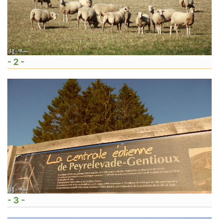
- 2 -
- 3 -