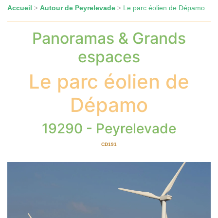
Accueil
Autour de Peyrelevade
Le parc éolien de Dépamo
>
>
Panoramas & Grands
espaces
Le parc éolien de
Dépamo
19290 - Peyrelevade
CD191