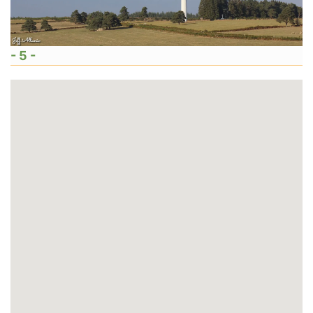
- 5 -