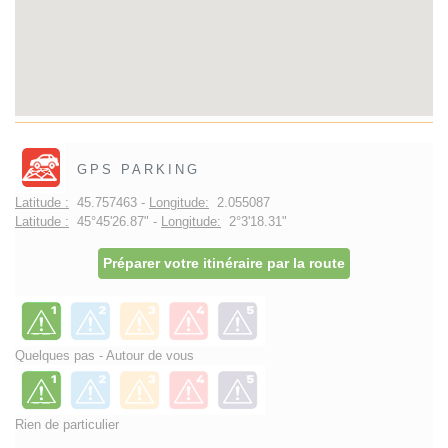
GPS PARKING
Latitude :
45.757463 -
Longitude:
2.055087
Latitude :
45°45'26.87" -
Longitude:
2°3'18.31"
Préparer votre itinéraire par la route
Quelques pas - Autour de vous
Rien de particulier