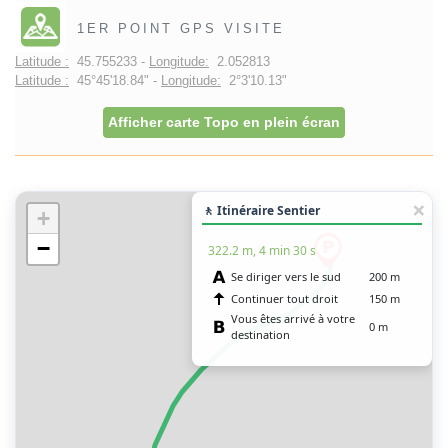
1ER POINT GPS VISITE
Latitude :
45.755233 -
Longitude:
2.052813
Latitude :
45°45'18.84" -
Longitude:
2°3'10.13"
Afficher carte Topo en plein écran
🚶 Itinéraire Sentier
+
−
322.2 m, 4 min 30 s
Se diriger vers le sud
200 m
Continuer tout droit
150 m
Vous êtes arrivé à votre
0 m
destination