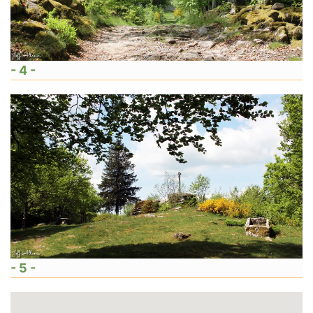
- 4 -
- 5 -