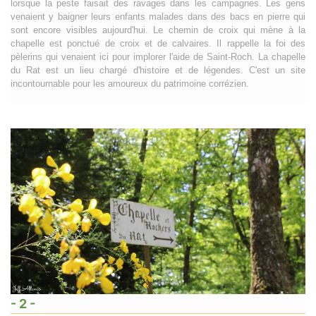
lorsque la peste faisait des ravages dans les campagnes. Les gens
venaient y baigner leurs enfants malades dans des bacs en pierre qui
sont encore visibles aujourd'hui. Le chemin de croix qui mène à la
chapelle est ponctué de croix et de calvaires. Il rappelle la foi des
pèlerins qui venaient ici pour implorer l'aide de Saint-Roch. La chapelle
du Rat est un lieu chargé d'histoire et de légendes. C'est un site
incontournable pour les amoureux du patrimoine corrézien.
- 2 -