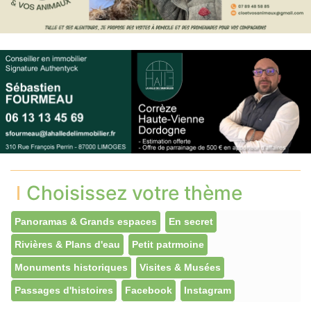
Choisissez votre thème
Panoramas & Grands espaces
En secret
Rivières & Plans d'eau
Petit patrmoine
Monuments historiques
Visites & Musées
Passages d'histoires
Facebook
Instagram