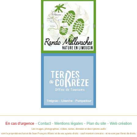
-
-
-
-
En cas d'urgence
Contact
Mentions légales
Plan du site
Web création
Les images, photographies, vidéos, textes, données et descriptions audio
sont la propriété exclusive de Jean-François Allanic et de ses ayants-droits - sauf mention contraire - et ne sont pas libres de droits.