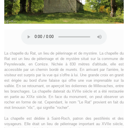
La chapelle du Rat, un lieu de pèlerinage et de mystère. La chapelle du
Rat est un lieu de pèlerinage et de mystère situé sur la commune de
Peyrelevade, en Corrèze. Nichée à 830 mètres d'altitude, elle est
accessible par un chemin bordé de murets. En arrivant par l'arrière, le
visiteur est surpris par la vue qui s'offre à lui. Une grande croix en granit
est érigée au bord d'une falaise qui offre une vue imprenable sur la
vallée. En se retournant, on aperçoit les éoliennes de Millevaches, entre
les branchages. La chapelle daterait du XVIIe siècle et a été restaurée
en partie au XIXe siècle. En face du monument, on peut observer un
rocher en forme de rat. Cependant, le nom "Le Rat" provient en fait du
mot limousin "rôc", qui signifie "rocher".
La chapelle est dédiée à Saint-Roch, patron des pestiférés et des
voyageurs. Elle était un lieu de pèlerinage important au XVIIe siècle,