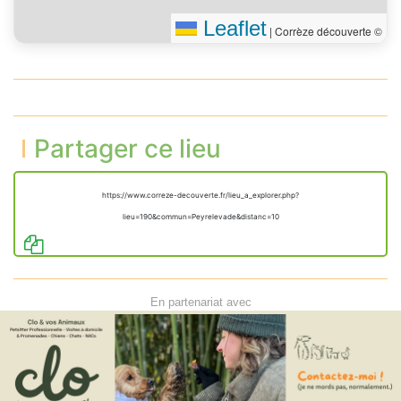
Leaflet
|
Corrèze découverte ©
Partager ce lieu
https://www.correze-decouverte.fr/lieu_a_explorer.php?
lieu=190&commun=Peyrelevade&distanc=10
En partenariat avec