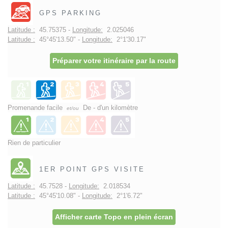
GPS PARKING
Latitude :
45.75375 -
Longitude:
2.025046
Latitude :
45°45'13.50" -
Longitude:
2°1'30.17"
Préparer votre itinéraire par la route
Promenande facile
De - d'un kilomètre
et/ou
Rien de particulier
1ER POINT GPS VISITE
Latitude :
45.7528 -
Longitude:
2.018534
Latitude :
45°45'10.08" -
Longitude:
2°1'6.72"
Afficher carte Topo en plein écran