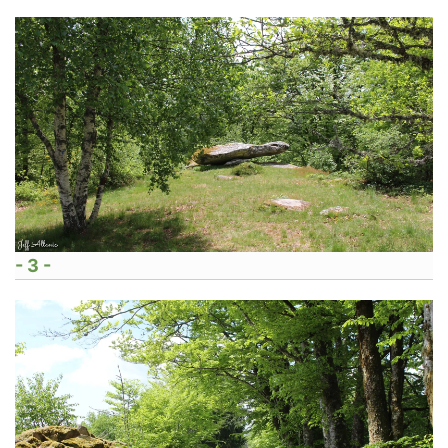
- 3 -