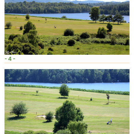
- 4 -