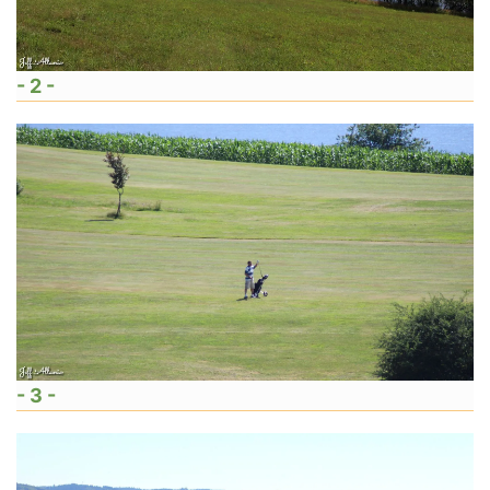
- 2 -
- 3 -