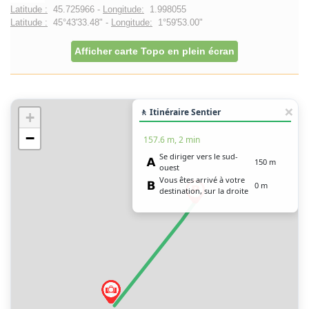
Latitude :
45.725966 -
Longitude:
1.998055
Latitude :
45°43'33.48" -
Longitude:
1°59'53.00"
Afficher carte Topo en plein écran
🚶 Itinéraire Sentier
+
−
157.6 m, 2 min
Se diriger vers le sud-
150 m
ouest
Vous êtes arrivé à votre
0 m
destination, sur la droite