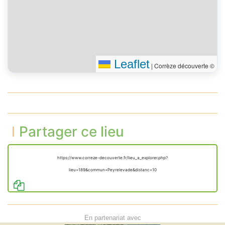
Leaflet
|
Corrèze découverte ©
Partager ce lieu
https://www.correze-decouverte.fr/lieu_a_explorer.php?
lieu=189&commun=Peyrelevade&distanc=10
En partenariat avec