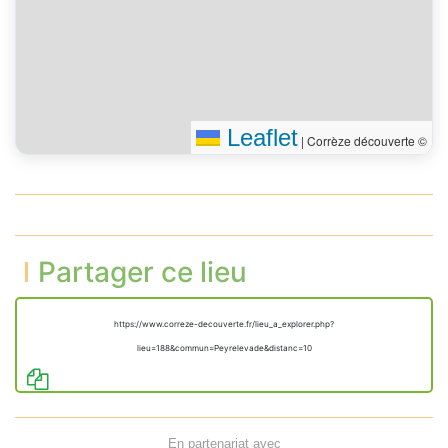
Leaflet
|
Corrèze découverte ©
Partager ce lieu
https://www.correze-decouverte.fr/lieu_a_explorer.php?
lieu=188&commun=Peyrelevade&distanc=10
En partenariat avec