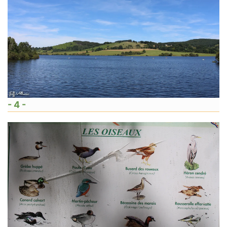
- 4 -