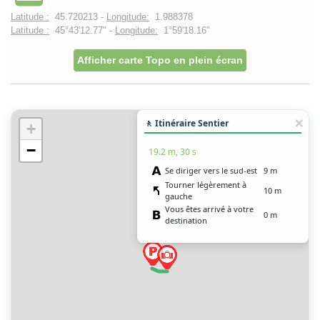
Latitude :
45.720213 -
Longitude:
1.988378
Latitude :
45°43'12.77" -
Longitude:
1°59'18.16"
Afficher carte Topo en plein écran
🚶 Itinéraire Sentier
+
−
19.2 m, 30 s
Se diriger vers le sud-est
9 m
Tourner légèrement à
10 m
gauche
Vous êtes arrivé à votre
0 m
destination