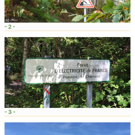
- 2 -
- 3 -