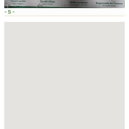
- 5 -