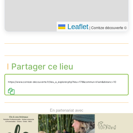
Leaflet
|
Corrèze découverte ©
Partager ce lieu
https://www.correze-decouverte.fr/lieu_a_explorer.php?lieu=178&commun=Viam&distanc=10
En partenariat avec