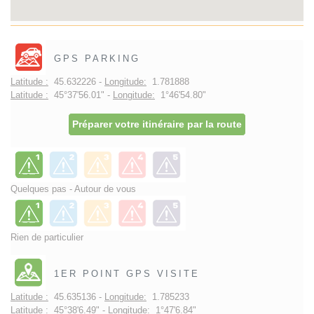
GPS PARKING
Latitude :
45.632226 -
Longitude:
1.781888
Latitude :
45°37'56.01" -
Longitude:
1°46'54.80"
Préparer votre itinéraire par la route
Quelques pas - Autour de vous
Rien de particulier
1ER POINT GPS VISITE
Latitude :
45.635136 -
Longitude:
1.785233
Latitude :
45°38'6.49" -
Longitude:
1°47'6.84"