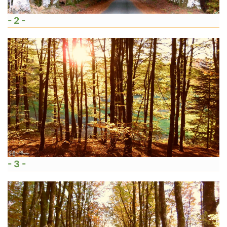
- 2 -
- 3 -