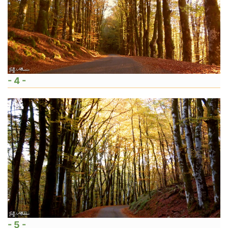
- 4 -
- 5 -