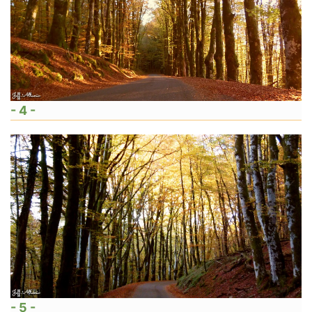
- 4 -
- 5 -