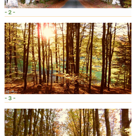
- 2 -
- 3 -