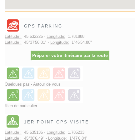
GPS PARKING
Latitude :
45.632226 -
Longitude:
1.781888
Latitude :
45°37'56.01" -
Longitude:
1°46'54.80"
Préparer votre itinéraire par la route
Quelques pas - Autour de vous
Rien de particulier
1ER POINT GPS VISITE
Latitude :
45.635136 -
Longitude:
1.785233
Latitude :
45°38'6.49" -
Longitude:
1°47'6.84"