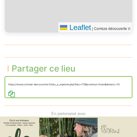
Leaflet
|
Corrèze découverte ©
Partager ce lieu
https://www.correze-decouverte.fr/lieu_a_explorer.php?lieu=178&commun=Viam&distanc=10
En partenariat avec