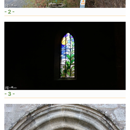
- 2 -
- 3 -