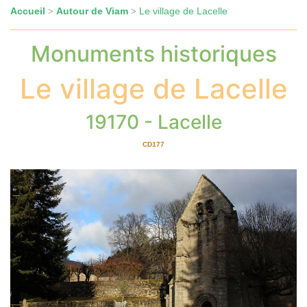
Accueil
Autour de Viam
Le village de Lacelle
>
>
Monuments historiques
Le village de Lacelle
19170 - Lacelle
CD177