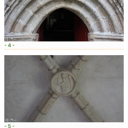
- 4 -
- 5 -