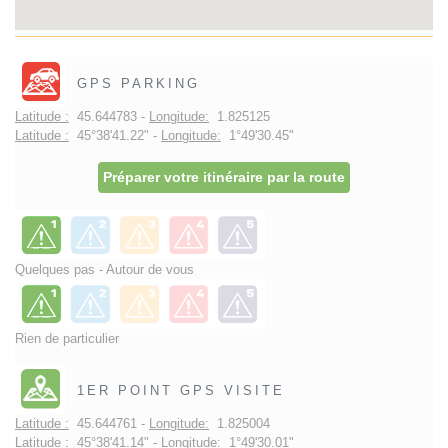
GPS PARKING
Latitude :
45.644783 -
Longitude:
1.825125
Latitude :
45°38'41.22" -
Longitude:
1°49'30.45"
Préparer votre itinéraire par la route
Quelques pas - Autour de vous
Rien de particulier
1ER POINT GPS VISITE
Latitude :
45.644761 -
Longitude:
1.825004
Latitude :
45°38'41.14" -
Longitude:
1°49'30.01"