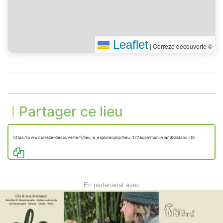
Leaflet
|
Corrèze découverte ©
Partager ce lieu
https://www.correze-decouverte.fr/lieu_a_explorer.php?lieu=177&commun=Viam&distanc=10
En partenariat avec