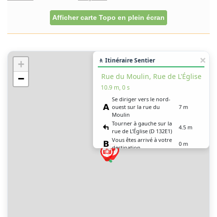
Afficher carte Topo en plein écran
🚶 Itinéraire Sentier
+
Rue du Moulin, Rue de L'Église
−
10.9 m, 0 s
Se diriger vers le nord-
ouest sur la rue du
7 m
Moulin
Tourner à gauche sur la
4.5 m
rue de L’Église (D 132E1)
Vous êtes arrivé à votre
0 m
destination