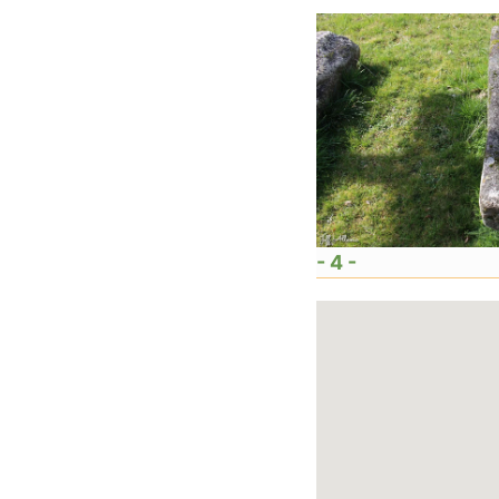
- 4 -