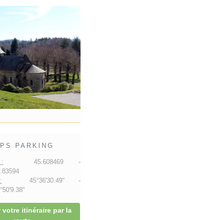
PS PARKING
:
45.608469 -
.83594
:
45°36'30.49" -
50'9.38"
 votre itinéraire par la