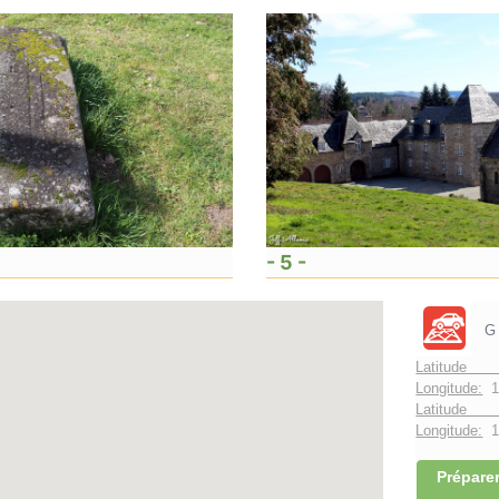
- 5 -
G
Latitude 
Longitude:
1
Latitude 
Longitude:
1°
Préparer