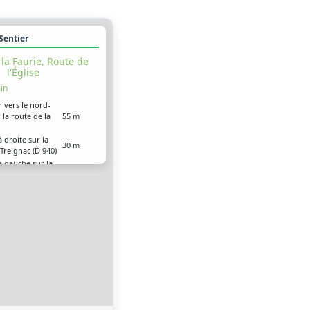
 Sentier
la Faurie, Route de
l'Église
in
r vers le nord-
 la route de la
55 m
 droite sur la
30 m
Treignac (D 940)
à gauche sur la
250 m
l’Église
à gauche pour
r la route de
150 m
 arrivé à votre
0.5 m
ion