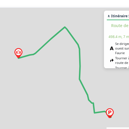
🚶 Itinéraire
Route de 
498.4 m, 7 m
Se dirige
ouest sur
Faurie
Tourner à
route de 
Tourner 
route de 
Tourner 
rester su
l’Église
Vous êtes
destinat