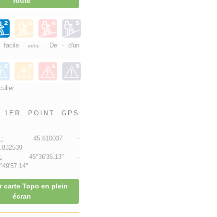
route
e facile
De - d'un
et/ou
culier
1ER POINT GPS
:
45.610037 -
.832539
:
45°36'36.13" -
49'57.14"
r carte Topo en plein
écran