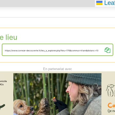
Leaf
e lieu
https://www.correze-decouverte.fr/lieu_a_explorer.php?lieu=176&commun=Viam&distanc=10
En partenariat avec