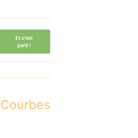
Et c'est
parti !
s-Courbes