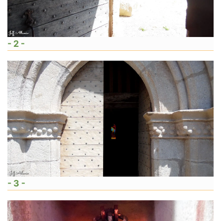
- 2 -
- 3 -