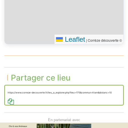
Leaflet
|
Corrèze découverte ©
Partager ce lieu
https://www.correze-decouverte.fr/lieu_a_explorer.php?lieu=175&commun=Viam&distanc=10
En partenariat avec