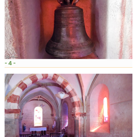
- 4 -