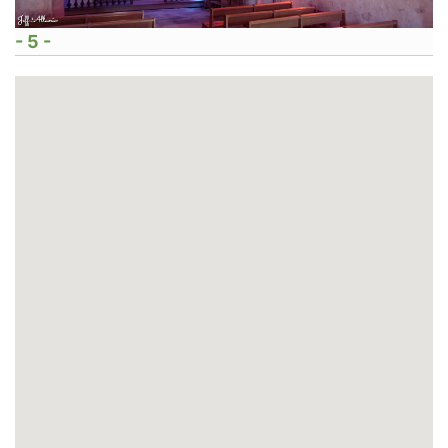
- 5 -