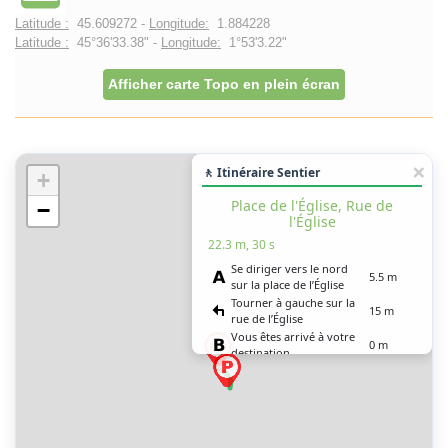
Latitude :
45.609272 -
Longitude:
1.884228
Latitude :
45°36'33.38" -
Longitude:
1°53'3.22"
Afficher carte Topo en plein écran
🚶 Itinéraire Sentier
+
Place de l'Église, Rue de
−
l'Église
22.3 m, 30 s
Se diriger vers le nord
5.5 m
sur la place de l’Église
Tourner à gauche sur la
15 m
rue de l’Église
Vous êtes arrivé à votre
0 m
destination