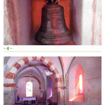
- 4 -