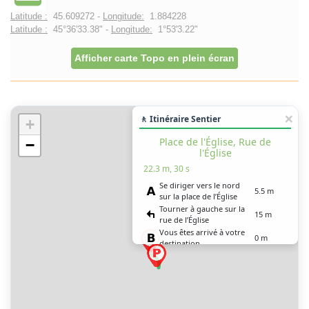
Latitude :
45.609272 -
Longitude:
1.884228
Latitude :
45°36'33.38" -
Longitude:
1°53'3.22"
Afficher carte Topo en plein écran
🚶 Itinéraire Sentier
+
Place de l'Église, Rue de
−
l'Église
22.3 m, 30 s
Se diriger vers le nord
5.5 m
sur la place de l’Église
Tourner à gauche sur la
15 m
rue de l’Église
Vous êtes arrivé à votre
0 m
destination