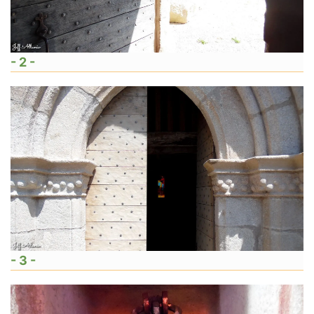
- 2 -
- 3 -