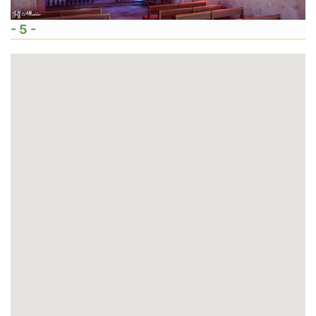
- 5 -