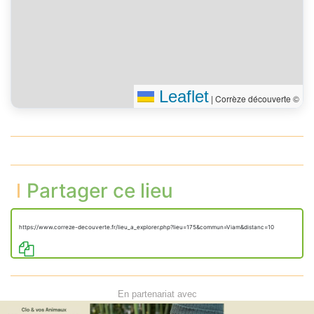
Leaflet
|
Corrèze découverte ©
Partager ce lieu
https://www.correze-decouverte.fr/lieu_a_explorer.php?lieu=175&commun=Viam&distanc=10
En partenariat avec