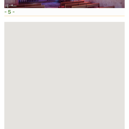
- 5 -