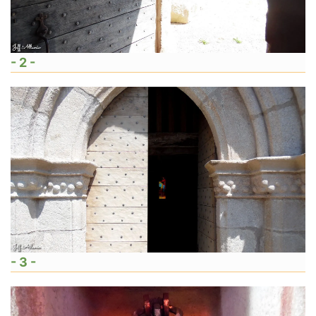
- 2 -
- 3 -