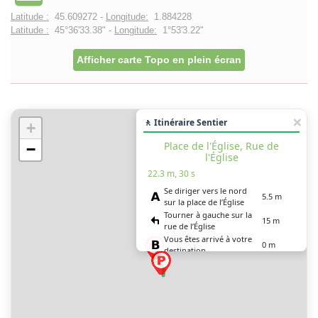
Latitude :
45.609272 -
Longitude:
1.884228
Latitude :
45°36'33.38" -
Longitude:
1°53'3.22"
Afficher carte Topo en plein écran
🚶 Itinéraire Sentier
+
Place de l'Église, Rue de
−
l'Église
22.3 m, 30 s
Se diriger vers le nord
5.5 m
sur la place de l’Église
Tourner à gauche sur la
15 m
rue de l’Église
Vous êtes arrivé à votre
0 m
destination