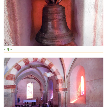
- 4 -