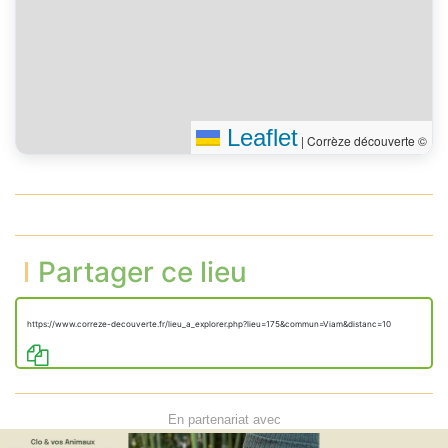
Leaflet
|
Corrèze découverte ©
Partager ce lieu
https://www.correze-decouverte.fr/lieu_a_explorer.php?lieu=175&commun=Viam&distanc=10
En partenariat avec