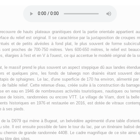
ecouvre de hauts plateaux granitiques dont la partie orientale appartient a
face du relief est original. Il se caractérise par la juxtaposition de croupes
ués et de petits alvéoles à fond plat, le plus souvent de forme subcircul
es sont proches de 700-750 mètres. Vers 600-650 mètres, le relief est beauc
, élargies à l'est et en V à l'ouest, ce qui accentue le modelé original de la s
imat, le massif prend le plus souvent un aspect steppique dû aux landes étend
ers et quelques pins, les fonds de talwegs non drainés étant souvent d
 tapis de sphaignes. Le lac, d'une superficie de 170 ha environ, alimenté par
 de faible relief. Cette retenue d'eau, créée suite à la construction du barrag
e en eau en 1946 de nombreuses activités touristiques, nautiques ou terre
se de loisirs, randonnées ou encore VTT. Le village de Viam, dont la belle
nts historiques en 1976 et restaurée en 2016, est dotée de vitraux contempo
ge à ses pieds.
de la D979 qui mène à Bugeat, un belvédère agrémenté d'une table d'orient
ite. Il est ensuite possible de faire le tour du lac, par un itinéraire balisé 
 du chemin de grande randonnée 440B. Le cadre magnifique de ce site ainsi q
au titre des sites.