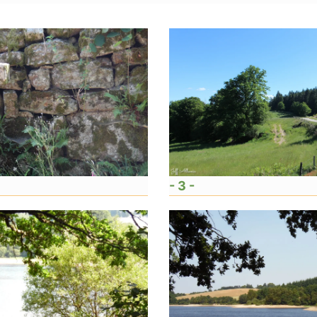
- 3 -