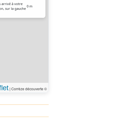
 arrivé à votre
0 m
on, sur la gauche
let
|
Corrèze découverte ©