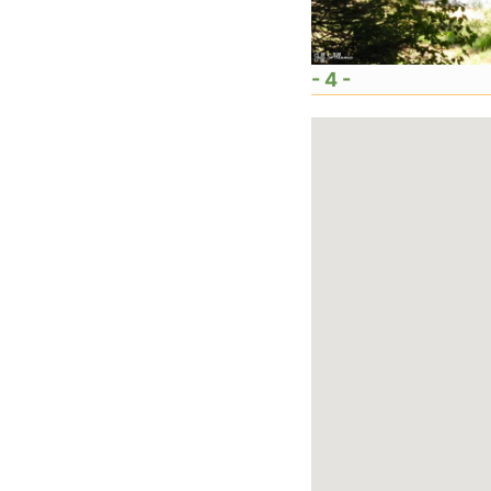
- 4 -