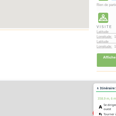
Rien de parti
VISITE
Latitude 
Longitude:
1
Latitude 
Longitude:
1°
Affiche
🚶 Itinéraire
358.9 m, 6 m
Se dirige
ouest
Tourner 