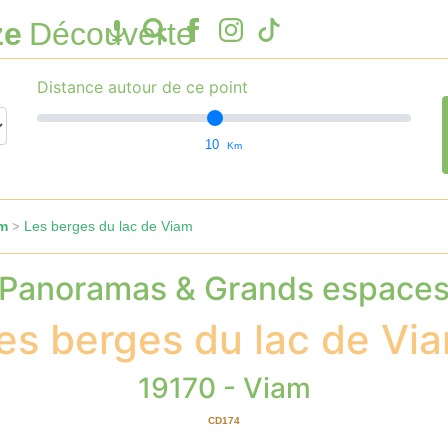
ze
Découverte
Distance autour de ce point
10
Km
am
Les berges du lac de Viam
>
Panoramas & Grands espace
es berges du lac de Vi
19170 - Viam
CD174