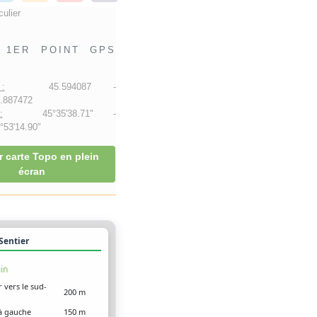
culier
1ER POINT GPS
:
45.594087 -
.887472
:
45°35'38.71" -
53'14.90"
r carte Topo en plein
écran
 Sentier
in
r vers le sud-
200 m
à gauche
150 m