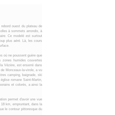
u rebord ouest du plateau de
 molles à sommets arrondis, à
aire. Ce modelé est surtout
oup plus aéré. Là, les cours
urface.
ues où ne poussent guère que
es zones humides couvertes
 la Vézère, est enserré dans
e de Monceaux-la-virole, a vu
stres camping, baignade, ski
 église romane Saint-Martin,
rains et colorés, a ainsi la
ation permet d'avoir une vue
de 18 km, empruntant, dans la
ue le contour pittoresque du