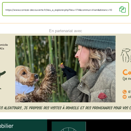
https://www.correze-decouverte.fr/lieu_a_explorer.php?lieu=174&commun=Viam&distanc=10
En partenariat avec