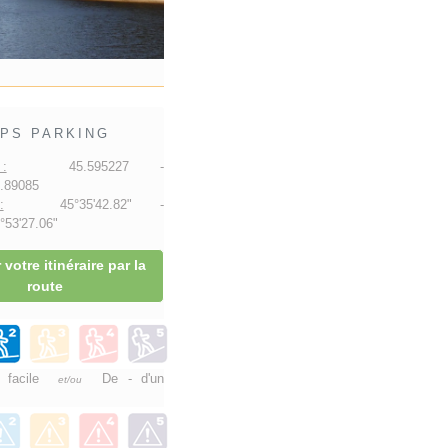
PS PARKING
:
45.595227 -
.89085
:
45°35'42.82" -
53'27.06"
 votre itinéraire par la
route
e facile
De - d'un
et/ou