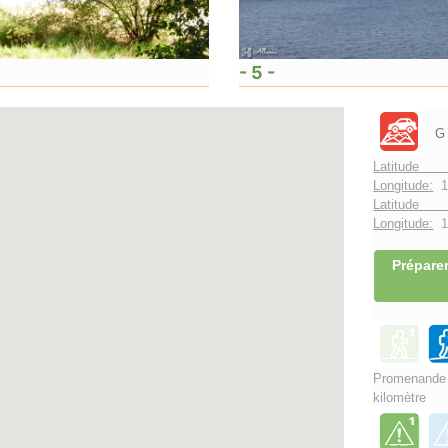
- 5 -
G
Latitude 
Longitude:
1
Latitude 
Longitude:
1°
Préparer
Promenand
kilomètre