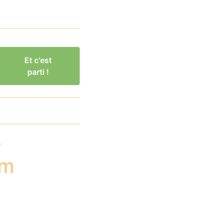
Et c'est
parti !
s
am