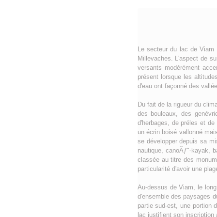
Le secteur du lac de Viam r
Millevaches. L'aspect de sur
versants modérément accent
présent lorsque les altitud
d'eau ont façonné des vallées
Du fait de la rigueur du cl
des bouleaux, des genévri
d'herbages, de préles et de
un écrin boisé vallonné mais
se développer depuis sa mis
nautique, canoÃƒ"-kayak, ba
classée au titre des monume
particularité d'avoir une pla
Au-dessus de Viam, le long 
d'ensemble des paysages du s
partie sud-est, une portion
lac justifient son inscription 