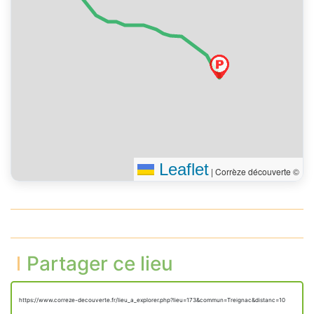
Leaflet
|
Corrèze découverte ©
Partager ce lieu
https://www.correze-decouverte.fr/lieu_a_explorer.php?lieu=173&commun=Treignac&distanc=10