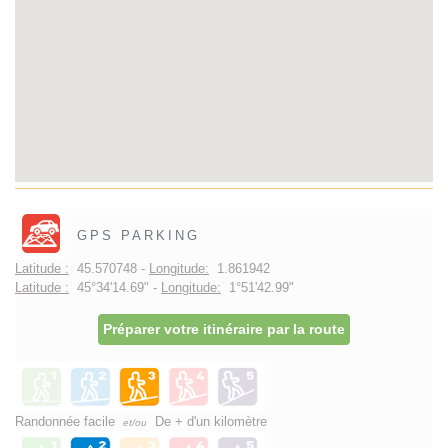
GPS PARKING
Latitude :
45.570748 -
Longitude:
1.861942
Latitude :
45°34'14.69" -
Longitude:
1°51'42.99"
Préparer votre itinéraire par la route
Randonnée facile
De + d'un kilomètre
et/ou