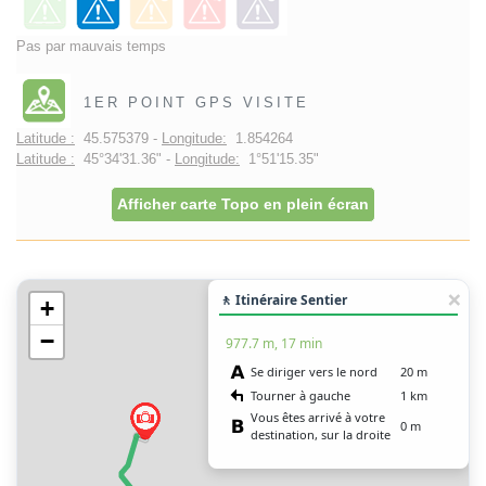
Pas par mauvais temps
1ER POINT GPS VISITE
Latitude :
45.575379 -
Longitude:
1.854264
Latitude :
45°34'31.36" -
Longitude:
1°51'15.35"
Afficher carte Topo en plein écran
🚶 Itinéraire Sentier
+
−
977.7 m, 17 min
Se diriger vers le nord
20 m
Tourner à gauche
1 km
Vous êtes arrivé à votre
0 m
destination, sur la droite