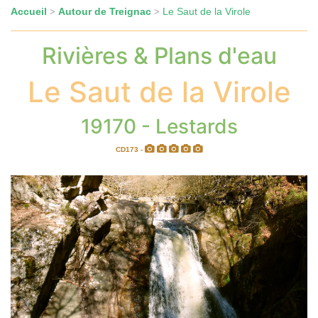
Accueil
Autour de Treignac
Le Saut de la Virole
>
>
Rivières & Plans d'eau
Le Saut de la Virole
19170 - Lestards
CD173 -