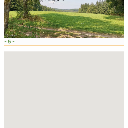
- 5 -