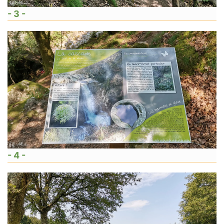
- 3 -
- 4 -