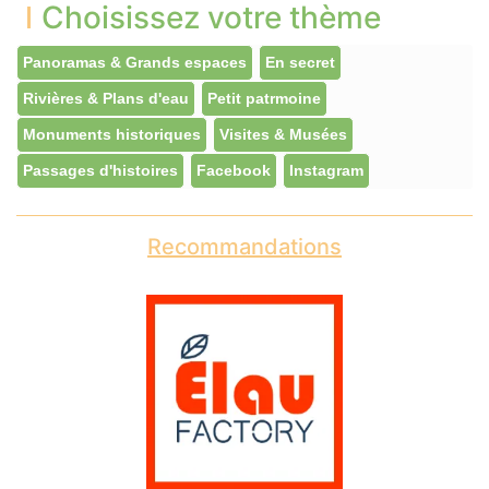
Choisissez votre thème
Panoramas & Grands espaces
En secret
Rivières & Plans d'eau
Petit patrmoine
Monuments historiques
Visites & Musées
Passages d'histoires
Facebook
Instagram
Recommandations