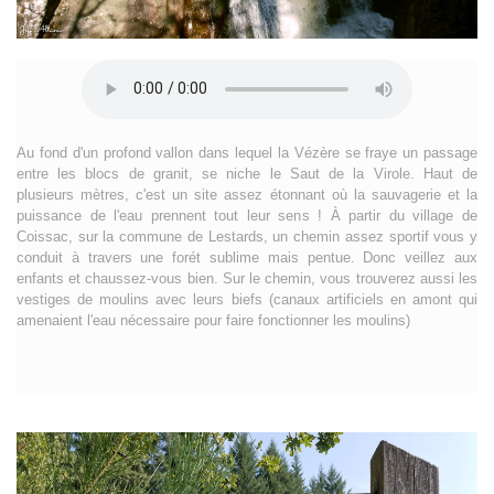
Au fond d'un profond vallon dans lequel la Vézère se fraye un passage
entre les blocs de granit, se niche le Saut de la Virole. Haut de
plusieurs mètres, c'est un site assez étonnant où la sauvagerie et la
puissance de l'eau prennent tout leur sens ! À partir du village de
Coissac, sur la commune de Lestards, un chemin assez sportif vous y
conduit à travers une forét sublime mais pentue. Donc veillez aux
enfants et chaussez-vous bien. Sur le chemin, vous trouverez aussi les
vestiges de moulins avec leurs biefs (canaux artificiels en amont qui
amenaient l'eau nécessaire pour faire fonctionner les moulins)