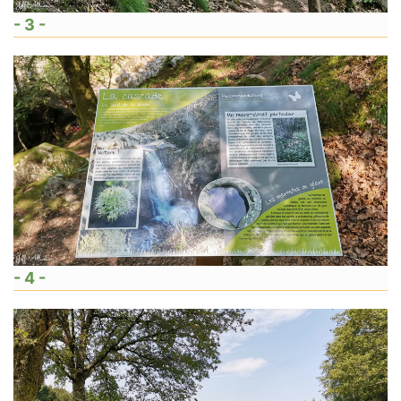
- 3 -
- 4 -