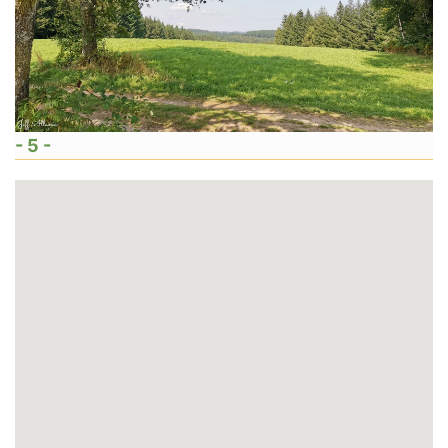
- 5 -