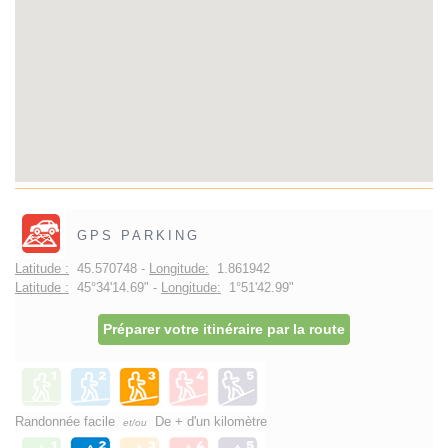
GPS PARKING
Latitude :
45.570748 -
Longitude:
1.861942
Latitude :
45°34'14.69" -
Longitude:
1°51'42.99"
Préparer votre itinéraire par la route
Randonnée facile
De + d'un kilomètre
et/ou