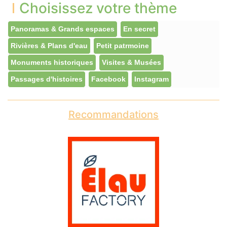
Choisissez votre thème
Panoramas & Grands espaces
En secret
Rivières & Plans d'eau
Petit patrmoine
Monuments historiques
Visites & Musées
Passages d'histoires
Facebook
Instagram
Recommandations