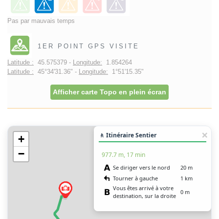
Pas par mauvais temps
1ER POINT GPS VISITE
Latitude :
45.575379 -
Longitude:
1.854264
Latitude :
45°34'31.36" -
Longitude:
1°51'15.35"
Afficher carte Topo en plein écran
🚶 Itinéraire Sentier
+
−
977.7 m, 17 min
Se diriger vers le nord
20 m
Tourner à gauche
1 km
Vous êtes arrivé à votre
0 m
destination, sur la droite