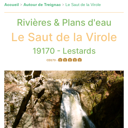
Accueil
Autour de Treignac
Le Saut de la Virole
>
>
Rivières & Plans d'eau
Le Saut de la Virole
19170 - Lestards
CD173 -