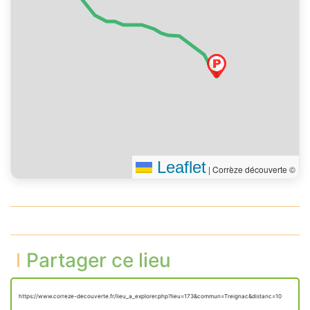
Leaflet
|
Corrèze découverte ©
Partager ce lieu
https://www.correze-decouverte.fr/lieu_a_explorer.php?lieu=173&commun=Treignac&distanc=10