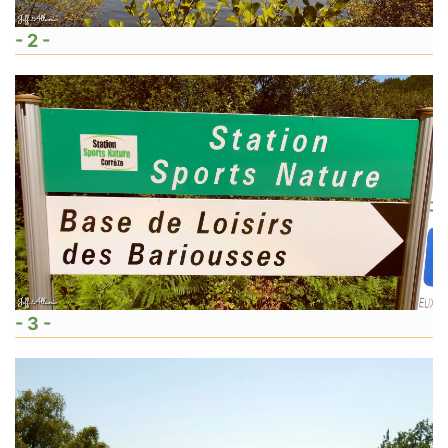
- 2 -
- 3 -