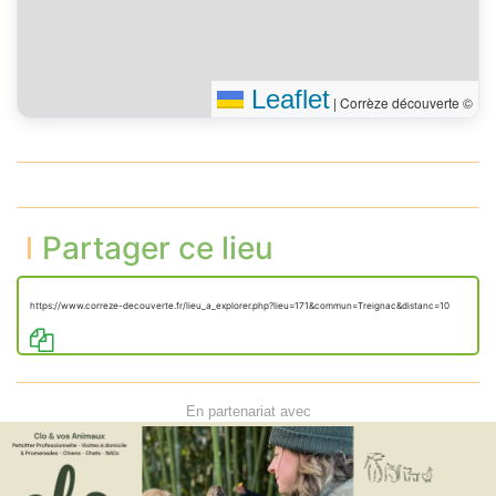
Leaflet
|
Corrèze découverte ©
Partager ce lieu
https://www.correze-decouverte.fr/lieu_a_explorer.php?lieu=171&commun=Treignac&distanc=10
En partenariat avec