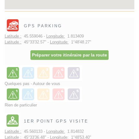
GPS PARKING
Latitude :
45.559046 -
Longitude:
1.813409
Latitude :
45°33'32.57" -
Longitude:
1°48'48.27"
Préparer votre itinéraire par la route
Quelques pas - Autour de vous
Rien de particulier
1ER POINT GPS VISITE
Latitude :
45.560133 -
Longitude:
1.814832
Latitude :
45°33'36.48" -
Longitude:
1°48'53.40"