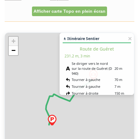
Afficher carte Topo en plein écran
🚶 Itinéraire Sentier
+
Route de Guéret
−
231.2 m, 3 min
Se diriger vers le nord
sur la route de Guéret (D
20 m
940)
Tourner à gauche
70 m
Tourner à gauche
7 m
Tourner à droite
150 m
Vous êtes arrivé à votre
0 m
destination