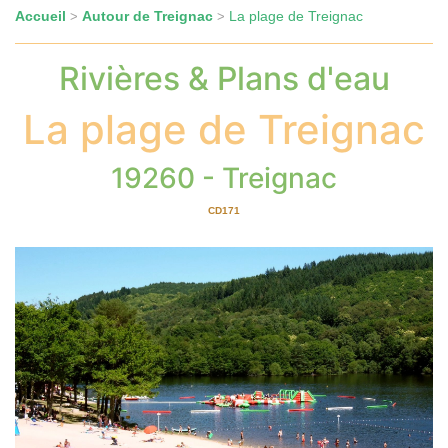
Accueil
Autour de Treignac
La plage de Treignac
>
>
Rivières & Plans d'eau
La plage de Treignac
19260 - Treignac
CD171