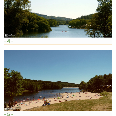
- 4 -
- 5 -