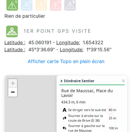
Rien de particulier
1ER POINT GPS VISITE
Latitude :
45.060191 -
Longitude:
1.654322
Latitude :
45°3'36.69" -
Longitude:
1°39'15.56"
Afficher carte Topo en plein écran
🚶 Itinéraire Sentier
+
Rue de Maussac, Place du
−
Lavoir
434.3 m, 6 min
Se diriger vers le sud-est
80 m
Tourner à droite sur la
25 m
route de Brive (D 38)
Tourner à gauche sur la
100 m
rue de Maussac