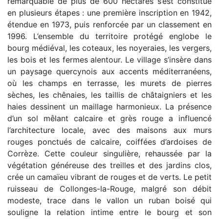
remarquable de plus de 600 hectares s’est constitué
en plusieurs étapes : une première inscription en 1942,
étendue en 1973, puis renforcée par un classement en
1996. L’ensemble du territoire protégé englobe le
bourg médiéval, les coteaux, les noyeraies, les vergers,
les bois et les fermes alentour. Le village s’insère dans
un paysage quercynois aux accents méditerranéens,
où les champs en terrasse, les murets de pierres
sèches, les chênaies, les taillis de châtaigniers et les
haies dessinent un maillage harmonieux. La présence
d’un sol mêlant calcaire et grès rouge a influencé
l’architecture locale, avec des maisons aux murs
rouges ponctués de calcaire, coiffées d’ardoises de
Corrèze. Cette couleur singulière, rehaussée par la
végétation généreuse des treilles et des jardins clos,
crée un camaïeu vibrant de rouges et de verts. Le petit
ruisseau de Collonges-la-Rouge, malgré son débit
modeste, trace dans le vallon un ruban boisé qui
souligne la relation intime entre le bourg et son