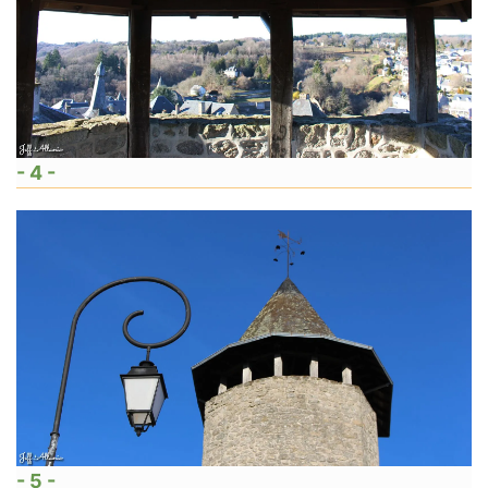
- 4 -
- 5 -