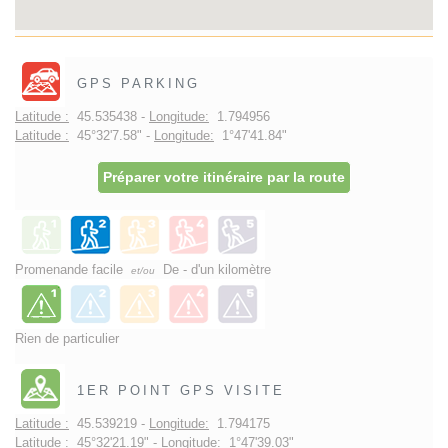
GPS PARKING
Latitude :
45.535438 -
Longitude:
1.794956
Latitude :
45°32'7.58" -
Longitude:
1°47'41.84"
Préparer votre itinéraire par la route
Promenande facile
De - d'un kilomètre
et/ou
Rien de particulier
1ER POINT GPS VISITE
Latitude :
45.539219 -
Longitude:
1.794175
Latitude :
45°32'21.19" -
Longitude:
1°47'39.03"