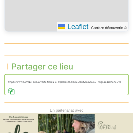
Leaflet
|
Corrèze découverte ©
Partager ce lieu
https://www.correze-decouverte.fr/lieu_a_explorer.php?lieu=169&commun=Treignac&distanc=10
En partenariat avec