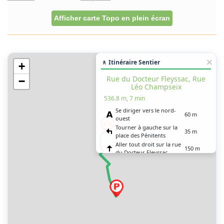
Afficher carte Topo en plein écran
🚶 Itinéraire Sentier
+
Rue du Docteur Fleyssac, Rue
−
Léo Champseix
536.8 m, 7 min
Se diriger vers le nord-
60 m
ouest
Tourner à gauche sur la
35 m
place des Pénitents
Aller tout droit sur la rue
150 m
du Docteur Fleyssac
Tourner à droite sur la
25 m
place des Farges (D 940)
Tourner à gauche sur la
90 m
rue des Bans
Tourner à droite sur la
200 m
rue Léo Champseix
Vous êtes arrivé à votre
0 m
destination