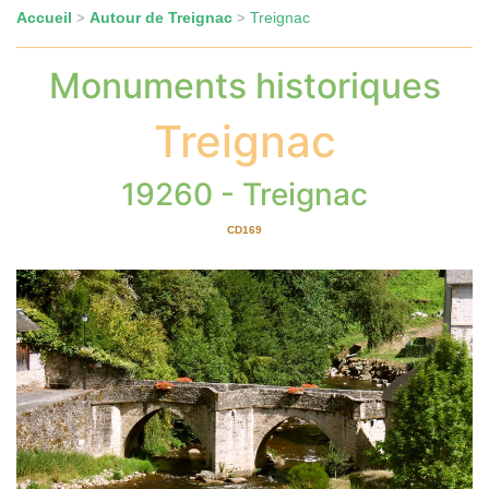
Accueil
Autour de Treignac
Treignac
>
>
Monuments historiques
Treignac
19260 - Treignac
CD169