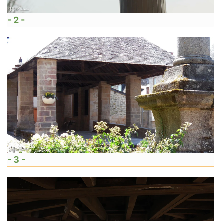
- 2 -
- 3 -