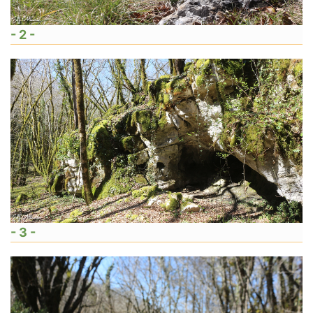
- 2 -
- 3 -