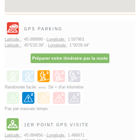
GPS PARKING
Latitude :
45.088998 -
Longitude:
1.507901
Latitude :
45°5'20.39" -
Longitude:
1°30'28.44"
Préparer votre itinéraire par la route
Randonnée facile
De + d'un kilomètre
et/ou
Pas par mauvais temps
1ER POINT GPS VISITE
Latitude :
45.084856 -
Longitude:
1.486671