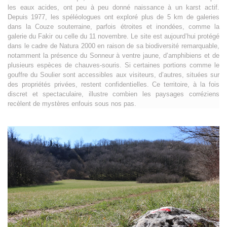
les eaux acides, ont peu à peu donné naissance à un karst actif.
Depuis 1977, les spéléologues ont exploré plus de 5 km de galeries
dans la Couze souterraine, parfois étroites et inondées, comme la
galerie du Fakir ou celle du 11 novembre. Le site est aujourd’hui protégé
dans le cadre de Natura 2000 en raison de sa biodiversité remarquable,
notamment la présence du Sonneur à ventre jaune, d’amphibiens et de
plusieurs espèces de chauves-souris. Si certaines portions comme le
gouffre du Soulier sont accessibles aux visiteurs, d’autres, situées sur
des propriétés privées, restent confidentielles. Ce territoire, à la fois
discret et spectaculaire, illustre combien les paysages corréziens
recèlent de mystères enfouis sous nos pas.