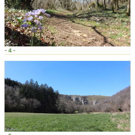
- 4 -