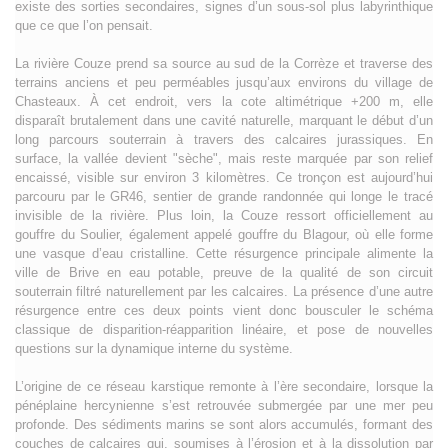
existe des sorties secondaires, signes d’un sous-sol plus labyrinthique
que ce que l’on pensait.
La rivière Couze prend sa source au sud de la Corrèze et traverse des
terrains anciens et peu perméables jusqu’aux environs du village de
Chasteaux. À cet endroit, vers la cote altimétrique +200 m, elle
disparaît brutalement dans une cavité naturelle, marquant le début d’un
long parcours souterrain à travers des calcaires jurassiques. En
surface, la vallée devient "sèche", mais reste marquée par son relief
encaissé, visible sur environ 3 kilomètres. Ce tronçon est aujourd’hui
parcouru par le GR46, sentier de grande randonnée qui longe le tracé
invisible de la rivière. Plus loin, la Couze ressort officiellement au
gouffre du Soulier, également appelé gouffre du Blagour, où elle forme
une vasque d’eau cristalline. Cette résurgence principale alimente la
ville de Brive en eau potable, preuve de la qualité de son circuit
souterrain filtré naturellement par les calcaires. La présence d’une autre
résurgence entre ces deux points vient donc bousculer le schéma
classique de disparition-réapparition linéaire, et pose de nouvelles
questions sur la dynamique interne du système.
L’origine de ce réseau karstique remonte à l’ère secondaire, lorsque la
pénéplaine hercynienne s’est retrouvée submergée par une mer peu
profonde. Des sédiments marins se sont alors accumulés, formant des
couches de calcaires qui, soumises à l’érosion et à la dissolution par