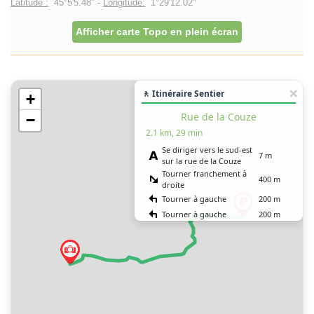
Latitude :
45°5'5.48" -
Longitude:
1°29'12.02"
Afficher carte Topo en plein écran
🚶 Itinéraire Sentier
+
Rue de la Couze
−
2.1 km, 29 min
Se diriger vers le sud-est
7 m
sur la rue de la Couze
Tourner franchement à
400 m
droite
Tourner à gauche
200 m
Tourner à gauche
200 m
Tourner à droite
600 m
Tourner légèrement à
3 m
droite
Tourner à gauche
600 m
Tourner à droite
100 m
Vous êtes arrivé à votre
0 m
destination, sur la droite