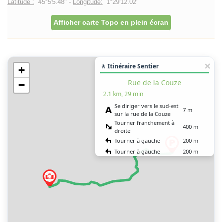
Latitude :
45°5'5.48" -
Longitude:
1°29'12.02"
Afficher carte Topo en plein écran
🚶 Itinéraire Sentier
+
Rue de la Couze
−
2.1 km, 29 min
Se diriger vers le sud-est
7 m
sur la rue de la Couze
Tourner franchement à
400 m
droite
Tourner à gauche
200 m
Tourner à gauche
200 m
Tourner à droite
600 m
Tourner légèrement à
3 m
droite
Tourner à gauche
600 m
Tourner à droite
100 m
Vous êtes arrivé à votre
0 m
destination, sur la droite