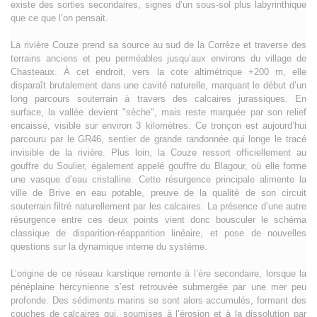
existe des sorties secondaires, signes d’un sous-sol plus labyrinthique
que ce que l’on pensait.
La rivière Couze prend sa source au sud de la Corrèze et traverse des
terrains anciens et peu perméables jusqu’aux environs du village de
Chasteaux. À cet endroit, vers la cote altimétrique +200 m, elle
disparaît brutalement dans une cavité naturelle, marquant le début d’un
long parcours souterrain à travers des calcaires jurassiques. En
surface, la vallée devient "sèche", mais reste marquée par son relief
encaissé, visible sur environ 3 kilomètres. Ce tronçon est aujourd’hui
parcouru par le GR46, sentier de grande randonnée qui longe le tracé
invisible de la rivière. Plus loin, la Couze ressort officiellement au
gouffre du Soulier, également appelé gouffre du Blagour, où elle forme
une vasque d’eau cristalline. Cette résurgence principale alimente la
ville de Brive en eau potable, preuve de la qualité de son circuit
souterrain filtré naturellement par les calcaires. La présence d’une autre
résurgence entre ces deux points vient donc bousculer le schéma
classique de disparition-réapparition linéaire, et pose de nouvelles
questions sur la dynamique interne du système.
L’origine de ce réseau karstique remonte à l’ère secondaire, lorsque la
pénéplaine hercynienne s’est retrouvée submergée par une mer peu
profonde. Des sédiments marins se sont alors accumulés, formant des
couches de calcaires qui, soumises à l’érosion et à la dissolution par