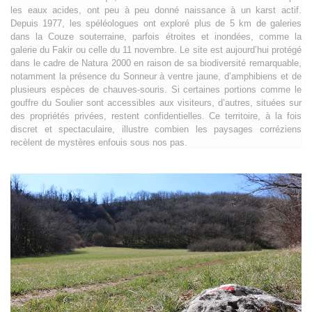
les eaux acides, ont peu à peu donné naissance à un karst actif.
Depuis 1977, les spéléologues ont exploré plus de 5 km de galeries
dans la Couze souterraine, parfois étroites et inondées, comme la
galerie du Fakir ou celle du 11 novembre. Le site est aujourd’hui protégé
dans le cadre de Natura 2000 en raison de sa biodiversité remarquable,
notamment la présence du Sonneur à ventre jaune, d’amphibiens et de
plusieurs espèces de chauves-souris. Si certaines portions comme le
gouffre du Soulier sont accessibles aux visiteurs, d’autres, situées sur
des propriétés privées, restent confidentielles. Ce territoire, à la fois
discret et spectaculaire, illustre combien les paysages corréziens
recèlent de mystères enfouis sous nos pas.