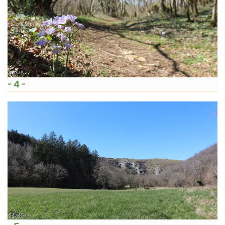
- 4 -