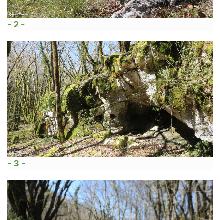
- 2 -
- 3 -