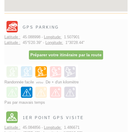
GPS PARKING
Latitude :
45.088998 -
Longitude:
1.507901
Latitude :
45°5'20.39" -
Longitude:
1°30'28.44"
Préparer votre itinéraire par la route
Randonnée facile
De + d'un kilomètre
et/ou
Pas par mauvais temps
1ER POINT GPS VISITE
Latitude :
45.084856 -
Longitude:
1.486671