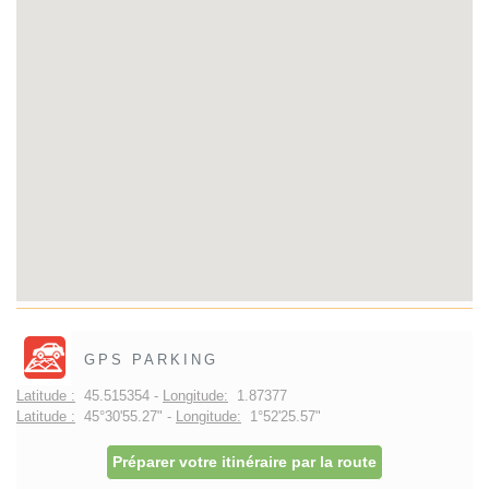
GPS PARKING
Latitude :
45.515354 -
Longitude:
1.87377
Latitude :
45°30'55.27" -
Longitude:
1°52'25.57"
Préparer votre itinéraire par la route