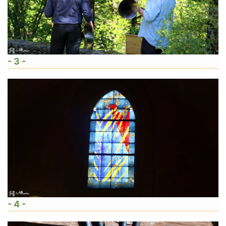
- 3 -
- 4 -