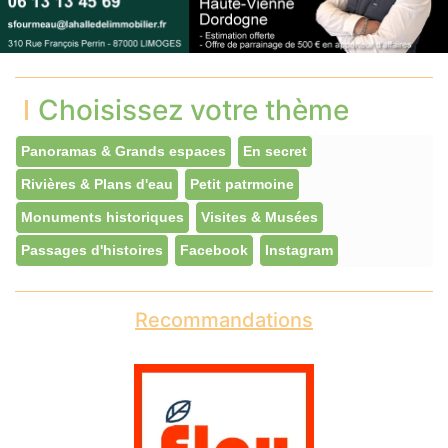
Choisissez votre thème
Panoramas & Grands espaces
En secret
Rivières & Plans d'eau
Petit patrmoine
Monuments historiques
Visites & Musées
Passages d'histoires
Facebook
Instagram
Recommandations