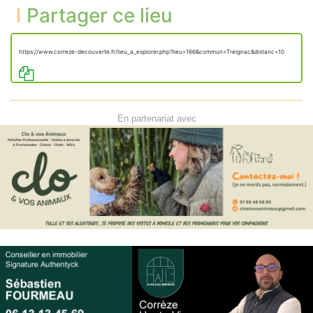
Partager ce lieu
https://www.correze-decouverte.fr/lieu_a_explorer.php?lieu=166&commun=Treignac&distanc=10
En partenariat avec