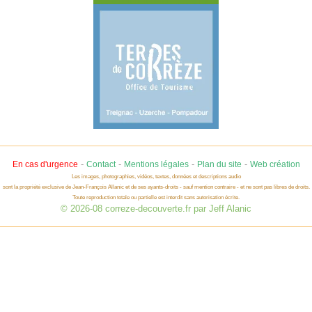
-
-
-
-
En cas d'urgence
Contact
Mentions légales
Plan du site
Web création
Les images, photographies, vidéos, textes, données et descriptions audio
sont la propriété exclusive de Jean-François Allanic et de ses ayants-droits - sauf mention contraire - et ne sont pas libres de droits.
Toute reproduction totale ou partielle est interdit sans autorisation écrite.
© 2026-08 correze-decouverte.fr par Jeff Alanic