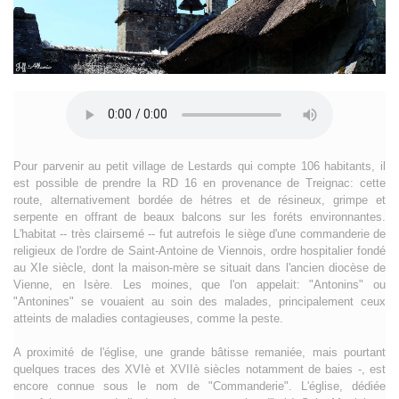
Pour parvenir au petit village de Lestards qui compte 106 habitants, il
est possible de prendre la RD 16 en provenance de Treignac: cette
route, alternativement bordée de hétres et de résineux, grimpe et
serpente en offrant de beaux balcons sur les foréts environnantes.
L'habitat -- très clairsemé -- fut autrefois le siège d'une commanderie de
religieux de l'ordre de Saint-Antoine de Viennois, ordre hospitalier fondé
au XIe siècle, dont la maison-mère se situait dans l'ancien diocèse de
Vienne, en Isère. Les moines, que l'on appelait: "Antonins" ou
"Antonines" se vouaient au soin des malades, principalement ceux
atteints de maladies contagieuses, comme la peste.
A proximité de l'église, une grande bâtisse remaniée, mais pourtant
quelques traces des XVIè et XVIIè siècles notamment de baies -, est
encore connue sous le nom de "Commanderie". L'église, dédiée