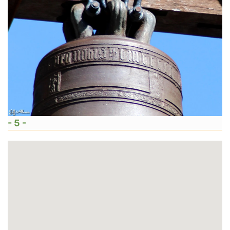
- 5 -