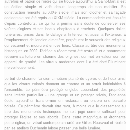
autrefois et patron de l'ordre qui se trouve aujourd'hui à Saint-Martial est
un édifice simple et vidé depuis longtemps de son mobilier. Sa
construction remonte au XIXè siècle, mais son clocher et sa façade
occidentale ont été repris au XIXM siècle. La commanderie est épaulée
d'épais contreforts, ce qui lui a permis sans doute de conserver ses
voûtes d'ogives et ses beaux chapiteaux à crochets. Quelques dalles
funéraires, prises dans le dallage à l'intérieur, et aussi à l'extérieur, à
l'emplacement de l'ancien cimetière, perpétuent le souvenir des religieux
qui vécurent et moururent en ces lieux. Classé au titre des monuments
historiques en 2002, l'édifice a récemment été restauré et a notamment
retrouvé sa toiture en chaume des origines, qui met en valeur son bel
appareil de granité. Les vitraux modernes dont il a été doté l'illuminent
merveilleusement.
Le toit de chaume, l'ancien cimetière planté de cyprès et de houx ainsi
que les vitraux colorés donnent un charme et un attrait indéniables à
l'ensemble. Le périmètre protégé englobe cependant des propriétés
sans intérét particulier - une grange et un potager privés, l'ancienne
école aujourd'hui transformée en restaurant ou encore une parcelle
boisée. Ce périmètre devrait étre revu, à moins que le classement au
titre des monuments historiques ne soit jugé comme suffisant pour
protéger l'église et ses abords. Dans cette magnifique et étonnante
petite église, un vitrail contemporain créé par Gilles Rousvoal et réalisé
par les ateliers Duchemin laisse passer une belle lumière.