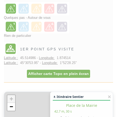
Quelques pas - Autour de vous
Rien de particulier
1ER POINT GPS VISITE
Latitude :
45.514986 -
Longitude:
1.874514
Latitude :
45°30'53.95" -
Longitude:
1°52'28.25"
Afficher carte Topo en plein écran
🚶 Itinéraire Sentier
+
Place de la Mairie
−
42.7 m, 30 s