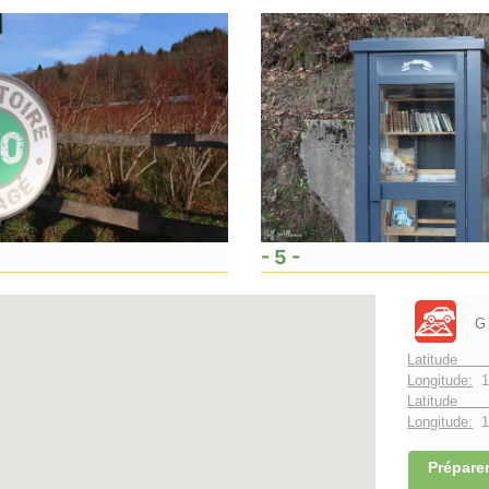
- 5 -
G
Latitude 
Longitude:
1
Latitude 
Longitude:
1°
Préparer