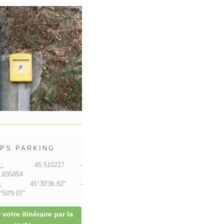
PS PARKING
:
45.510227 -
.835854
:
45°30'36.82" -
50'9.07"
 votre itinéraire par la