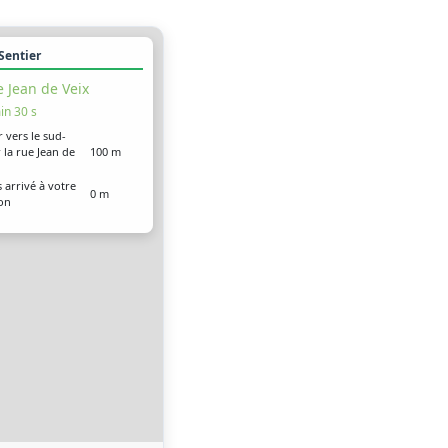
 Sentier
 Jean de Veix
in 30 s
r vers le sud-
 la rue Jean de
100 m
 arrivé à votre
0 m
ion