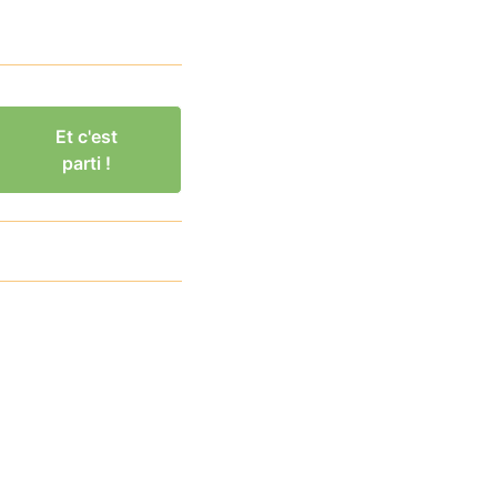
Et c'est
parti !