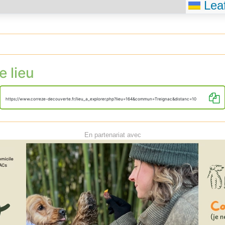
Leaf
e lieu
https://www.correze-decouverte.fr/lieu_a_explorer.php?lieu=164&commun=Treignac&distanc=10
En partenariat avec