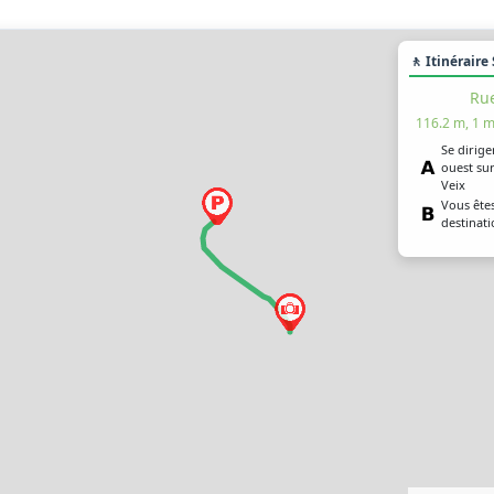
🚶 Itinéraire
Rue
116.2 m, 1 m
Se dirige
ouest sur
Veix
Vous êtes
destinat