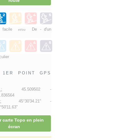
route
e facile
De - d'un
et/ou
culier
1ER POINT GPS
:
45.509502 -
.836564
:
45°30'34.21" -
50'11.63"
r carte Topo en plein
écran