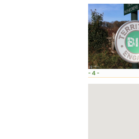
- 4 -