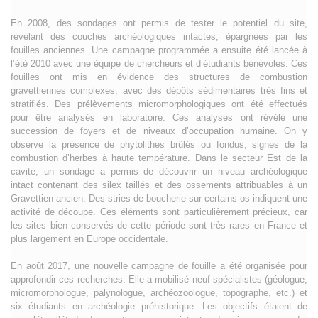
En 2008, des sondages ont permis de tester le potentiel du site,
révélant des couches archéologiques intactes, épargnées par les
fouilles anciennes. Une campagne programmée a ensuite été lancée à
l’été 2010 avec une équipe de chercheurs et d’étudiants bénévoles. Ces
fouilles ont mis en évidence des structures de combustion
gravettiennes complexes, avec des dépôts sédimentaires très fins et
stratifiés. Des prélèvements micromorphologiques ont été effectués
pour être analysés en laboratoire. Ces analyses ont révélé une
succession de foyers et de niveaux d’occupation humaine. On y
observe la présence de phytolithes brûlés ou fondus, signes de la
combustion d’herbes à haute température. Dans le secteur Est de la
cavité, un sondage a permis de découvrir un niveau archéologique
intact contenant des silex taillés et des ossements attribuables à un
Gravettien ancien. Des stries de boucherie sur certains os indiquent une
activité de découpe. Ces éléments sont particulièrement précieux, car
les sites bien conservés de cette période sont très rares en France et
plus largement en Europe occidentale.
En août 2017, une nouvelle campagne de fouille a été organisée pour
approfondir ces recherches. Elle a mobilisé neuf spécialistes (géologue,
micromorphologue, palynologue, archéozoologue, topographe, etc.) et
six étudiants en archéologie préhistorique. Les objectifs étaient de