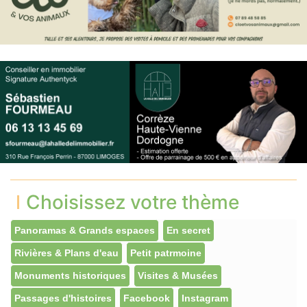
Choisissez votre thème
Panoramas & Grands espaces
En secret
Rivières & Plans d'eau
Petit patrmoine
Monuments historiques
Visites & Musées
Passages d'histoires
Facebook
Instagram