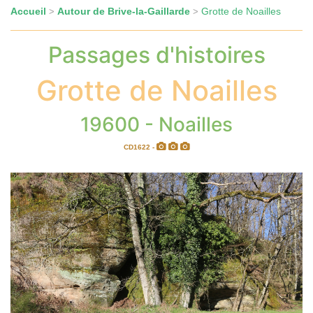
Accueil
Autour de Brive-la-Gaillarde
Grotte de Noailles
>
>
Passages d'histoires
Grotte de Noailles
19600 - Noailles
CD1622 -