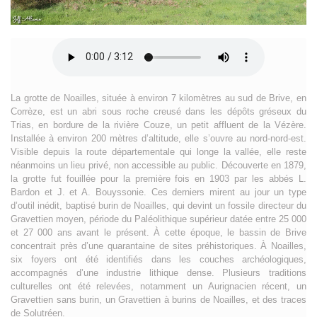
La grotte de Noailles, située à environ 7 kilomètres au sud de Brive, en
Corrèze, est un abri sous roche creusé dans les dépôts gréseux du
Trias, en bordure de la rivière Couze, un petit affluent de la Vézère.
Installée à environ 200 mètres d’altitude, elle s’ouvre au nord-nord-est.
Visible depuis la route départementale qui longe la vallée, elle reste
néanmoins un lieu privé, non accessible au public. Découverte en 1879,
la grotte fut fouillée pour la première fois en 1903 par les abbés L.
Bardon et J. et A. Bouyssonie. Ces derniers mirent au jour un type
d’outil inédit, baptisé burin de Noailles, qui devint un fossile directeur du
Gravettien moyen, période du Paléolithique supérieur datée entre 25 000
et 27 000 ans avant le présent. À cette époque, le bassin de Brive
concentrait près d’une quarantaine de sites préhistoriques. À Noailles,
six foyers ont été identifiés dans les couches archéologiques,
accompagnés d’une industrie lithique dense. Plusieurs traditions
culturelles ont été relevées, notamment un Aurignacien récent, un
Gravettien sans burin, un Gravettien à burins de Noailles, et des traces
de Solutréen.