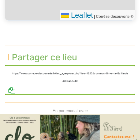
Leaflet
|
Corrèze découverte ©
Partager ce lieu
https://www.correze-decouverte.fr/lieu_a_explorer.php?lieu=1622&commun=Brive-la-Gaillarde
&distanc=10
En partenariat avec