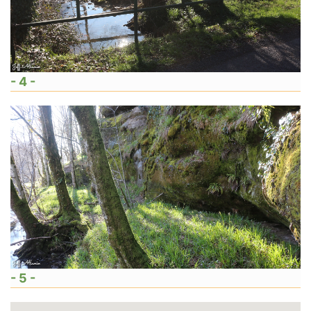
- 4 -
- 5 -