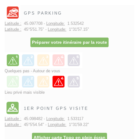
GPS PARKING
Latitude :
45.097708 -
Longitude:
1.532542
Latitude :
45°5'51.75" -
Longitude:
1°31'57.15"
Préparer votre itinéraire par la route
Quelques pas - Autour de vous
Lieu privé mais visible
1ER POINT GPS VISITE
Latitude :
45.098482 -
Longitude:
1.533117
Latitude :
45°5'54.54" -
Longitude:
1°31'59.22"
Afficher carte Topo en plein écran