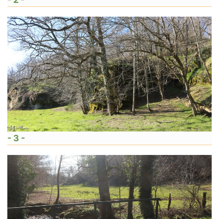
- 3 -