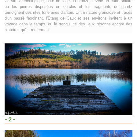
Ce site archéologique, daté de l'âge du bronze, révèle un culte solaire
où les pierres disposées en cercles et les fragments de quartz
témoignent des rites funéraires d'antan. Entre nature grandiose et traces
d'un passé fascinant, l'Étang de Caux et ses environs invitent à un
voyage dans le temps, où la tranquillité des lieux résonne encore des
histoires qu'ils renferment.
- 2 -