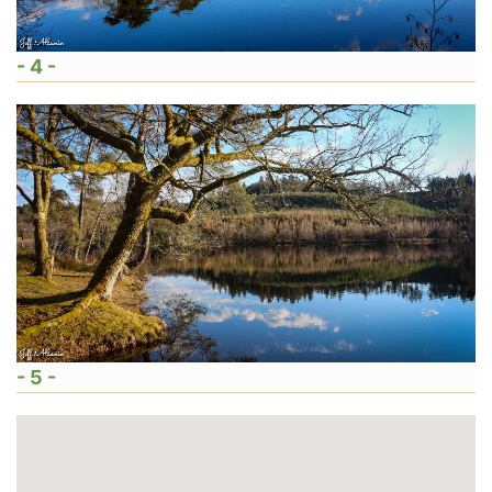
- 4 -
- 5 -