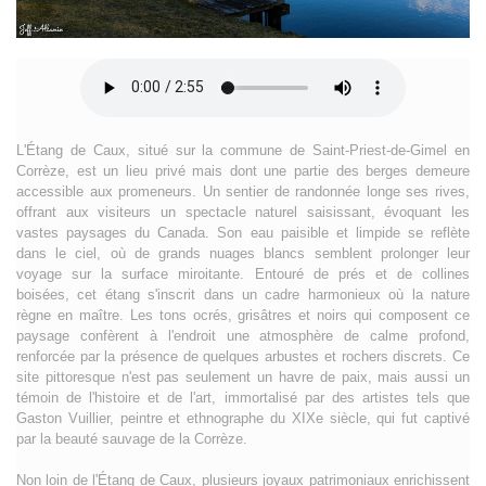
L'Étang de Caux, situé sur la commune de Saint-Priest-de-Gimel en
Corrèze, est un lieu privé mais dont une partie des berges demeure
accessible aux promeneurs. Un sentier de randonnée longe ses rives,
offrant aux visiteurs un spectacle naturel saisissant, évoquant les
vastes paysages du Canada. Son eau paisible et limpide se reflète
dans le ciel, où de grands nuages blancs semblent prolonger leur
voyage sur la surface miroitante. Entouré de prés et de collines
boisées, cet étang s'inscrit dans un cadre harmonieux où la nature
règne en maître. Les tons ocrés, grisâtres et noirs qui composent ce
paysage confèrent à l'endroit une atmosphère de calme profond,
renforcée par la présence de quelques arbustes et rochers discrets. Ce
site pittoresque n'est pas seulement un havre de paix, mais aussi un
témoin de l'histoire et de l'art, immortalisé par des artistes tels que
Gaston Vuillier, peintre et ethnographe du XIXe siècle, qui fut captivé
par la beauté sauvage de la Corrèze.
Non loin de l'Étang de Caux, plusieurs joyaux patrimoniaux enrichissent