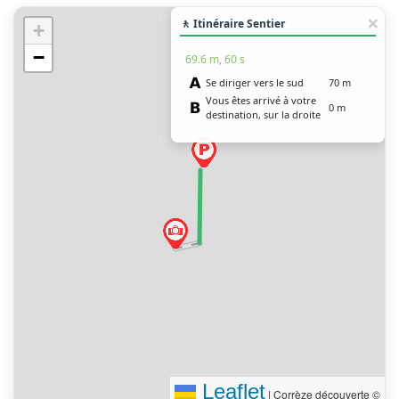
🚶 Itinéraire Sentier
+
−
69.6 m, 60 s
Se diriger vers le sud
70 m
Vous êtes arrivé à votre
0 m
destination, sur la droite
Leaflet
|
Corrèze découverte ©