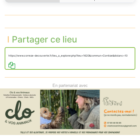
Partager ce lieu
https://www.correze-decouverte.fr/lieu_a_explorer.php?lieu=1620&commun=Corrèze&distanc=10
En partenariat avec