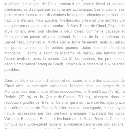
la région. Le village de Caux, construit en granite blond et couvert
d'ardoises, se distingue par son charme authentique. Ses maisons, ses
puits et ses fours à pain disséminés le long des chemins rappellent les
traditions d'antan. Plus austère, Vieillascaux présente une architecture
marquée par un granite plus sombre. À Saint-Priest-de-Gimel, l'église de
style roman, avec son clocher à deux baies, domine le paysage et
témoigne d'un passé religieux profond. Non loin de là, le château de
Saint-Priest, construit au XVIIIe siècle, trône fièrement, mais au milieu
de grands arbres et de petites prairies. Jadis lieu de réception
mondaine, il abrita le salon de Madame de Vallon, une femme dont
l'esprit rivalisait avec la beauté. Au fil des sentiers, les promeneurs
découvriront aussi l'étang de Brach, propice à la détente et aux balades
paisibles.
Dans ce décor empreint d'histoire et de nature, le site des cascades de
Gimel offre un spectacle saisissant. Nichées dans les gorges de la
Montane, ces trois chutes d'eau successives, le Grand-Saut (45 m), la
Redole (27 m) et la Queue-de-Cheval (60 m), plongent dans le
redoutable gouffre de l'Inferno. Ce site, qui a su traverser les âges grâce
à la détermination de Gaston Vuillier pour sa sauvegarde, est un joyau
naturel accessible par des sentiers aménagés traversant les parcs
Vuillier et Blavignac. Enfin, sur les hauteurs de Saint-Priest-de-Gimel, le
tumulus du Puy-de-Lafont rappelle la présence d'anciennes civilisations.