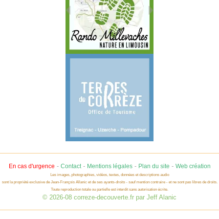
-
-
-
-
En cas d'urgence
Contact
Mentions légales
Plan du site
Web création
Les images, photographies, vidéos, textes, données et descriptions audio
sont la propriété exclusive de Jean-François Allanic et de ses ayants-droits - sauf mention contraire - et ne sont pas libres de droits.
Toute reproduction totale ou partielle est interdit sans autorisation écrite.
© 2026-08 correze-decouverte.fr par Jeff Alanic