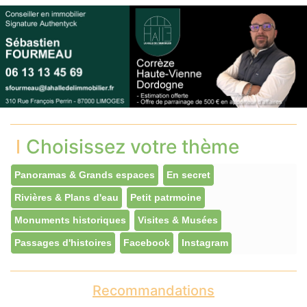
Choisissez votre thème
Panoramas & Grands espaces
En secret
Rivières & Plans d'eau
Petit patrmoine
Monuments historiques
Visites & Musées
Passages d'histoires
Facebook
Instagram
Recommandations