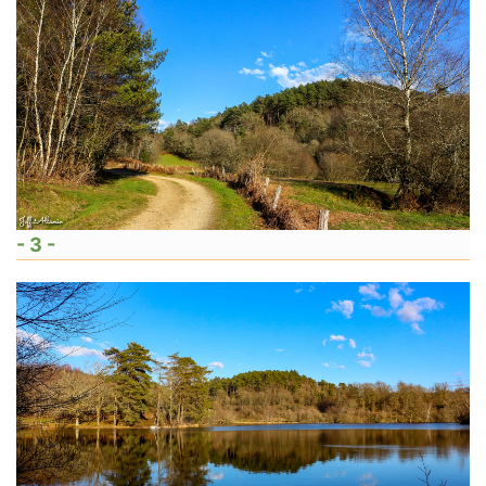
- 3 -