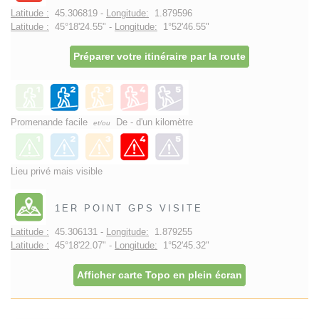
Latitude :
45.306819 -
Longitude:
1.879596
Latitude :
45°18'24.55" -
Longitude:
1°52'46.55"
Préparer votre itinéraire par la route
Promenande facile
De - d'un kilomètre
et/ou
Lieu privé mais visible
1ER POINT GPS VISITE
Latitude :
45.306131 -
Longitude:
1.879255
Latitude :
45°18'22.07" -
Longitude:
1°52'45.32"
Afficher carte Topo en plein écran