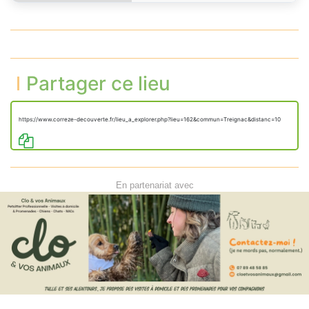
Partager ce lieu
https://www.correze-decouverte.fr/lieu_a_explorer.php?lieu=162&commun=Treignac&distanc=10
En partenariat avec