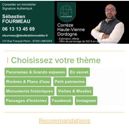
Choisissez votre thème
Panoramas & Grands espaces
En secret
Rivières & Plans d'eau
Petit patrmoine
Monuments historiques
Visites & Musées
Passages d'histoires
Facebook
Instagram
Recommandations