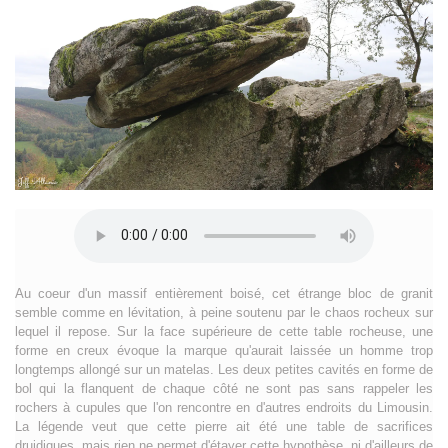
Au coeur d'un massif entièrement boisé, cet étrange bloc de granit
semble comme en lévitation, à peine soutenu par le chaos rocheux sur
lequel il repose. Sur la face supérieure de cette table rocheuse, une
forme en creux évoque la marque qu'aurait laissée un homme trop
longtemps allongé sur un matelas. Les deux petites cavités en forme de
bol qui la flanquent de chaque côté ne sont pas sans rappeler les
rochers à cupules que l'on rencontre en d'autres endroits du Limousin.
La légende veut que cette pierre ait été une table de sacrifices
druidiques, mais rien ne permet d'étayer cette hypothèse, ni d'ailleurs de