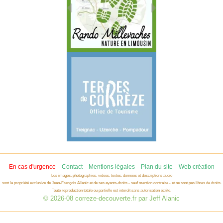
-
-
-
-
En cas d'urgence
Contact
Mentions légales
Plan du site
Web création
Les images, photographies, vidéos, textes, données et descriptions audio
sont la propriété exclusive de Jean-François Allanic et de ses ayants-droits - sauf mention contraire - et ne sont pas libres de droits.
Toute reproduction totale ou partielle est interdit sans autorisation écrite.
© 2026-08 correze-decouverte.fr par Jeff Alanic