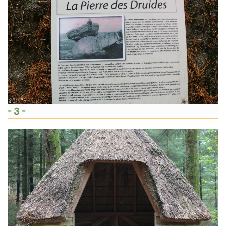
- 3 -