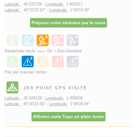
Latitude :
45.525728 -
Longitude:
1.802917
Latitude :
45°31'32.62" -
Longitude:
1°48'10.50"
Préparer votre itinéraire par la route
Randonnée facile
De + d'un kilomètre
et/ou
Pas par mauvais temps
1ER POINT GPS VISITE
Latitude :
45.506128 -
Longitude:
1.808038
Latitude :
45°30'22.06" -
Longitude:
1°48'28.94"
Afficher carte Topo en plein écran