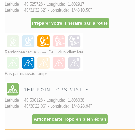
Latitude :
45.525728 -
Longitude:
1.802917
Latitude :
45°31'32.62" -
Longitude:
1°48'10.50"
Préparer votre itinéraire par la route
Randonnée facile
De + d'un kilomètre
et/ou
Pas par mauvais temps
1ER POINT GPS VISITE
Latitude :
45.506128 -
Longitude:
1.808038
Latitude :
45°30'22.06" -
Longitude:
1°48'28.94"
Afficher carte Topo en plein écran