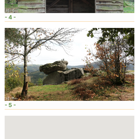
- 4 -
- 5 -