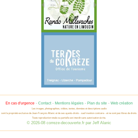
-
-
-
-
En cas d'urgence
Contact
Mentions légales
Plan du site
Web création
Les images, photographies, vidéos, textes, données et descriptions audio
sont la propriété exclusive de Jean-François Allanic et de ses ayants-droits - sauf mention contraire - et ne sont pas libres de droits.
Toute reproduction totale ou partielle est interdit sans autorisation écrite.
© 2026-08 correze-decouverte.fr par Jeff Alanic