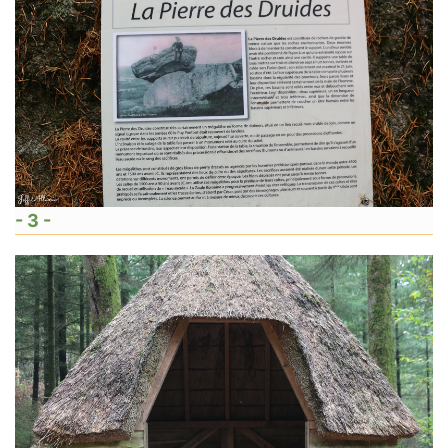
- 3 -