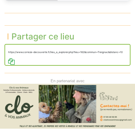
Partager ce lieu
https://www.correze-decouverte.fr/lieu_a_explorer.php?lieu=162&commun=Treignac&distanc=10
En partenariat avec