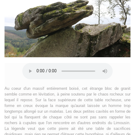
Au coeur d'un massif entièrement boisé, cet étrange bloc de granit
semble comme en lévitation, à peine soutenu par le chaos rocheux sur
lequel il repose. Sur la face supérieure de cette table rocheuse, une
forme en creux évoque la marque qu'aurait laissée un homme trop
longtemps allongé sur un matelas. Les deux petites cavités en forme de
bol qui la flanquent de chaque côté ne sont pas sans rappeler les
rochers à cupules que l'on rencontre en d'autres endroits du Limousin.
La légende veut que cette pierre ait été une table de sacrifices
druidiques, mais rien ne permet d'étayer cette hypothèse, ni d'ailleurs de