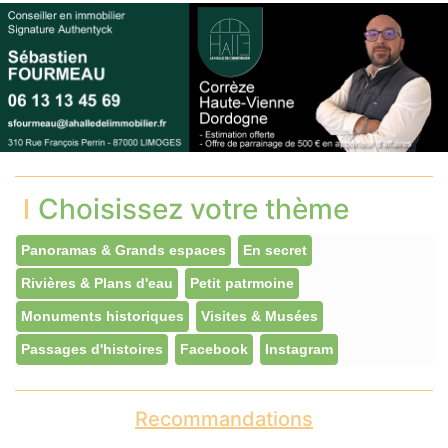
Choisissez votre thème
Panoramas & Grands espaces
En secret
Rivières & Plans d'eau
Petit patrmoine
Monuments historiques
Visites & Musées
Passages d'histoires
Facebook
Instagram
Recommandations