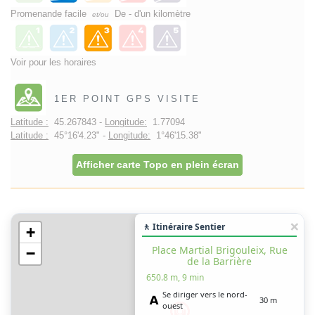
Promenande facile
De - d'un kilomètre
et/ou
Voir pour les horaires
1ER POINT GPS VISITE
Latitude :
45.267843 -
Longitude:
1.77094
Latitude :
45°16'4.23" -
Longitude:
1°46'15.38"
Afficher carte Topo en plein écran
🚶 Itinéraire Sentier
+
Place Martial Brigouleix, Rue
−
de la Barrière
650.8 m, 9 min
Se diriger vers le nord-
30 m
ouest