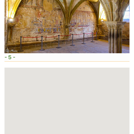
- 5 -