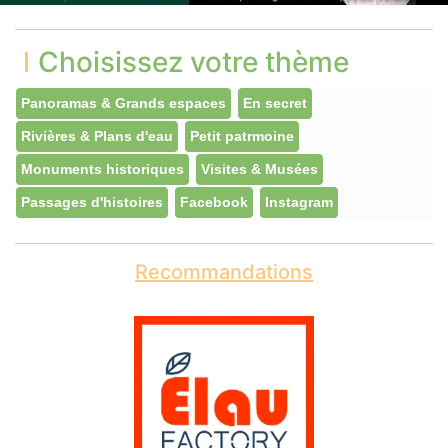
Choisissez votre thème
Panoramas & Grands espaces
En secret
Rivières & Plans d'eau
Petit patrmoine
Monuments historiques
Visites & Musées
Passages d'histoires
Facebook
Instagram
Recommandations