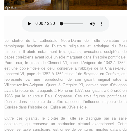
Le cloître de la cathédrale Notre-Dame de Tulle constitue un
témoignage fascinant de l'histoire religieuse et artistique du Bas-
Limousin. Il abrite notamment trois gisants, évocations sculptées de
papes corréziens ayant joué un rôle marquant dans l’histoire pontificale.
Parmi eux, le gisant de Clément VI, pape d’Avignon de 1342 à 1352,
est une copie fidèle de celui conservé à l’abbaye de la Chaise-Dieu.
Innocent VI, pape de 1352 à 1362 et natif de Beyssac en Corrèze, est
représenté par une reproduction de son gisant original situé à
Villeneuve-lès-Avignon. Quant à Grégoire XI, dernier pape d’Avignon
avant le retour de la papauté à Rome en 1377, son gisant a été créé en
1985 par le sculpteur Paul Cognasse. Ces trois figures pontificales
réunies dans l’enceinte du cloître rappellent l’influence majeure de la
Corrèze dans l’histoire de l’Église au XIVe siècle.
Outre ces gisants, le cloître de Tulle se distingue par sa salle
capitulaire, qui conserve un patrimoine pictural exceptionnel. Cette
pièce, véritable sanctuaire, est ornée de peintures murales datant du