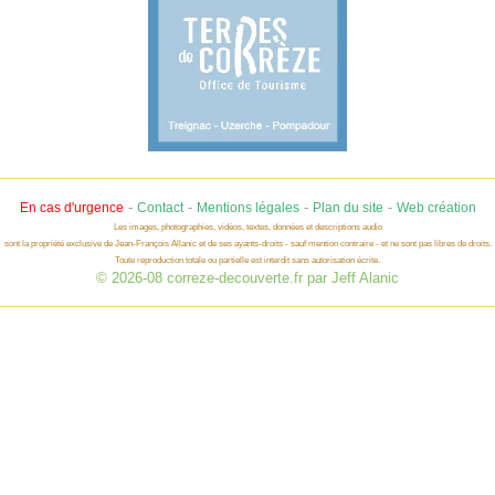
-
-
-
-
En cas d'urgence
Contact
Mentions légales
Plan du site
Web création
Les images, photographies, vidéos, textes, données et descriptions audio
sont la propriété exclusive de Jean-François Allanic et de ses ayants-droits - sauf mention contraire - et ne sont pas libres de droits.
Toute reproduction totale ou partielle est interdit sans autorisation écrite.
© 2026-08 correze-decouverte.fr par Jeff Alanic