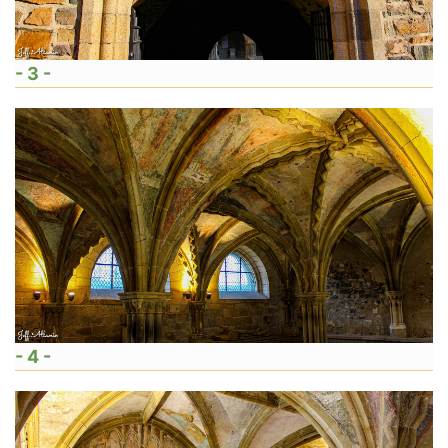
- 3 -
- 4 -