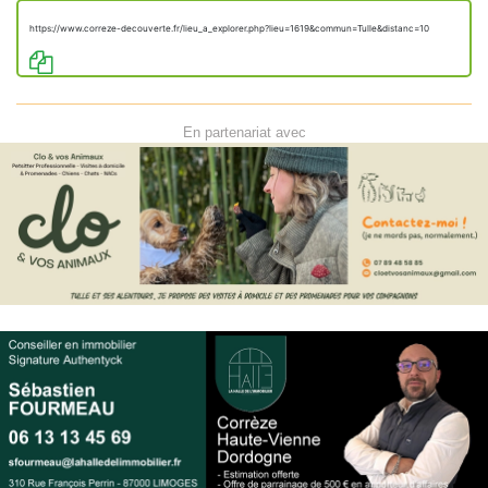
Continuer tout droit sur
100 m
https://www.correze-decouverte.fr/lieu_a_explorer.php?lieu=1619&commun=Tulle&distanc=10
la rue Jean Jaurès
Tourner à gauche sur le
quai de la République (D
80 m
940)
Aller tout droit sur la
100 m
place Jean Tavé
En partenariat avec
Tourner à gauche sur
l’avenue Charles de
60 m
Gaulle
Tourner à droite sur la
place Monseigneur
40 m
Berteaud
Vous êtes arrivé à votre
0 m
destination