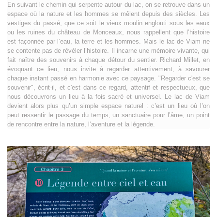
En suivant le chemin qui serpente autour du lac, on se retrouve dans un
espace où la nature et les hommes se mêlent depuis des siècles. Les
vestiges du passé, que ce soit le vieux moulin englouti sous les eaux
ou les ruines du château de Monceaux, nous rappellent que l’histoire
est façonnée par l’eau, la terre et les hommes. Mais le lac de Viam ne
se contente pas de révéler l’histoire. Il incarne une mémoire vivante, qui
fait naître des souvenirs à chaque détour du sentier. Richard Millet, en
évoquant ce lieu, nous invite à regarder attentivement, à savourer
chaque instant passé en harmonie avec ce paysage. "Regarder c'est se
souvenir", écrit-il, et c'est dans ce regard, attentif et respectueux, que
nous découvrons un lieu à la fois sacré et universel. Le lac de Viam
devient alors plus qu’un simple espace naturel : c’est un lieu où l’on
peut ressentir le passage du temps, un sanctuaire pour l’âme, un point
de rencontre entre la nature, l’aventure et la légende.