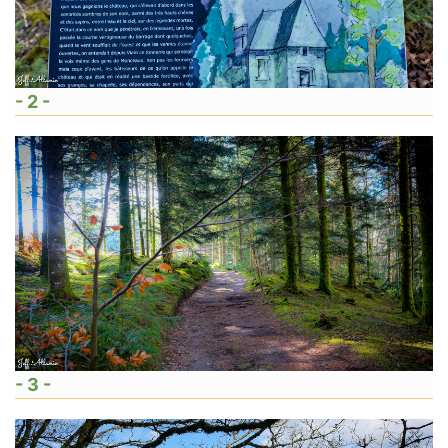
- 2 -
- 3 -