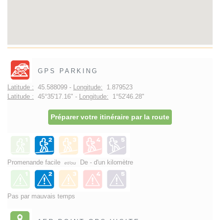
GPS PARKING
Latitude :
45.588099 -
Longitude:
1.879523
Latitude :
45°35'17.16" -
Longitude:
1°52'46.28"
Préparer votre itinéraire par la route
Promenande facile
De - d'un kilomètre
et/ou
Pas par mauvais temps