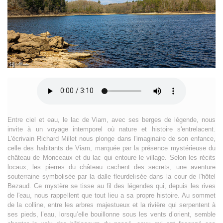
Entre ciel et eau, le lac de Viam, avec ses berges de légende, nous
invite à un voyage intemporel où nature et histoire s'entrelacent.
L'écrivain Richard Millet nous plonge dans l'imaginaire de son enfance,
celle des habitants de Viam, marquée par la présence mystérieuse du
château de Monceaux et du lac qui entoure le village. Selon les récits
locaux, les pierres du château cachent des secrets, une aventure
souterraine symbolisée par la dalle fleurdelisée dans la cour de l'hôtel
Bezaud. Ce mystère se tisse au fil des légendes qui, depuis les rives
de l'eau, nous rappellent que tout lieu a sa propre histoire. Au sommet
de la colline, entre les arbres majestueux et la rivière qui serpentent à
ses pieds, l’eau, lorsqu’elle bouillonne sous les vents d’orient, semble