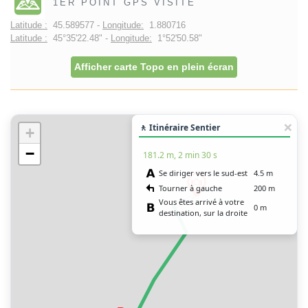
1ER POINT GPS VISITE
Latitude :
45.589577 -
Longitude:
1.880716
Latitude :
45°35'22.48" -
Longitude:
1°52'50.58"
Afficher carte Topo en plein écran
🚶 Itinéraire Sentier
+
−
181.2 m, 2 min 30 s
Se diriger vers le sud-est
4.5 m
Tourner à gauche
200 m
Vous êtes arrivé à votre
0 m
destination, sur la droite