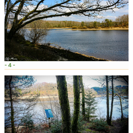
- 4 -