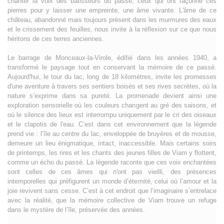
chanter la voix des bâtisseurs du passé, ceux qui ont façonné ces
pierres pour y laisser une empreinte, une âme vivante. L'âme de ce
château, abandonné mais toujours présent dans les murmures des eaux
et le crissement des feuilles, nous invite à la réflexion sur ce que nous
héritons de ces terres anciennes.
Le barrage de Monceaux-la-Virole, édifié dans les années 1940, a
transformé le paysage tout en conservant la mémoire de ce passé.
Aujourd'hui, le tour du lac, long de 18 kilomètres, invite les promesses
d'une aventure à travers ses sentiers boisés et ses rives secrètes, où la
nature s’exprime dans sa pureté. La promenade devient ainsi une
exploration sensorielle où les couleurs changent au gré des saisons, et
où le silence des lieux est interrompu uniquement par le cri des oiseaux
et le clapotis de l'eau. C’est dans cet environnement que la légende
prend vie : l’île au centre du lac, enveloppée de bruyères et de mousse,
demeure un lieu énigmatique, intact, inaccessible. Mais certains soirs
de printemps, les rires et les chants des jeunes filles de Viam y flottent,
comme un écho du passé. La légende raconte que ces voix enchantées
sont celles de ces âmes qui n'ont pas vieilli, des présences
intemporelles qui préfigurent un monde d’éternité, celui où l’amour et la
joie revivent sans cesse. C’est à cet endroit que l’imaginaire s’entrelace
avec la réalité, que la mémoire collective de Viam trouve un refuge
dans le mystère de l’île, préservée des années.