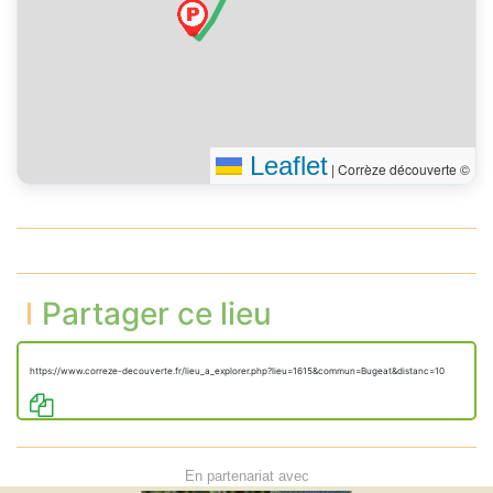
Leaflet
|
Corrèze découverte ©
Partager ce lieu
https://www.correze-decouverte.fr/lieu_a_explorer.php?lieu=1615&commun=Bugeat&distanc=10
En partenariat avec