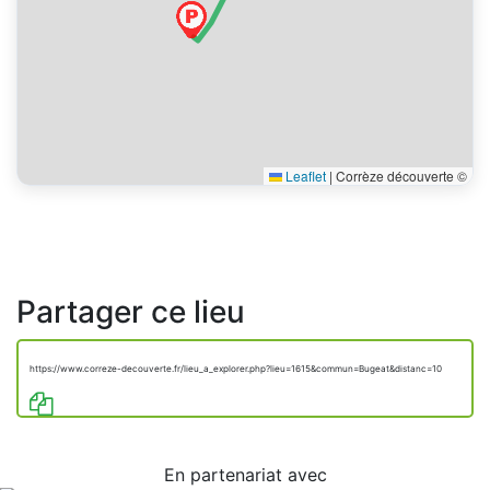
Leaflet
|
Corrèze découverte ©
Partager ce lieu
https://www.correze-decouverte.fr/lieu_a_explorer.php?lieu=1615&commun=Bugeat&distanc=10
En partenariat avec