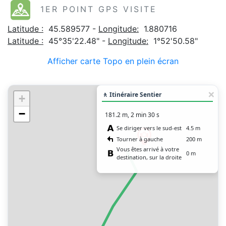
1ER POINT GPS VISITE
Latitude :
45.589577 -
Longitude:
1.880716
Latitude :
45°35'22.48" -
Longitude:
1°52'50.58"
Afficher carte Topo en plein écran
🚶 Itinéraire Sentier
+
−
181.2 m, 2 min 30 s
Se diriger vers le sud-est
4.5 m
Tourner à gauche
200 m
Vous êtes arrivé à votre
0 m
destination, sur la droite