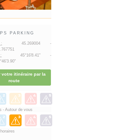
PS PARKING
:
45.269004 -
.767751
:
45°16'8.41" -
46'3.90"
 votre itinéraire par la
route
 - Autour de vous
 horaires