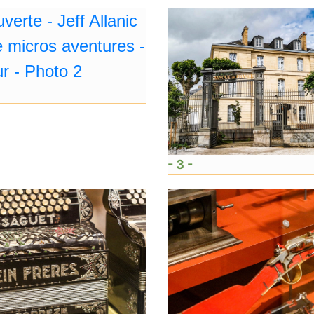
- 3 -