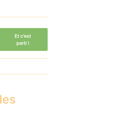
Et c'est
parti !
des