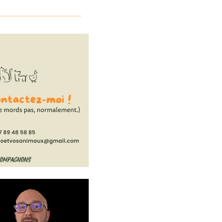
70 m
as Roulant
à gauche sur
 Charles de
15 m
 droite sur la
70 m
çois Bonnelye
à gauche sur la
4 m
énéral Delmas
 droite sur la
90 m
oint du Jour
 droite sur
 Charles de
35 m
 arrivé à votre
0 m
on, sur la droite