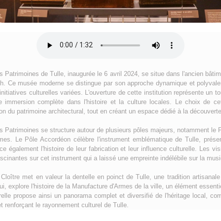
s Patrimoines de Tulle, inaugurée le 6 avril 2024, se situe dans l'ancien bât
ch. Ce musée moderne se distingue par son approche dynamique et polyvalent
nitiatives culturelles variées. L'ouverture de cette institution représente un to
e immersion complète dans l'histoire et la culture locales. Le choix de cet
ion du patrimoine architectural, tout en créant un espace dédié à la découverte
es Patrimoines se structure autour de plusieurs pôles majeurs, notamment le
mes. Le Pôle Accordéon célèbre l'instrument emblématique de Tulle, présent
ce également l'histoire de leur fabrication et leur influence culturelle. Les v
cinantes sur cet instrument qui a laissé une empreinte indélébile sur la musiq
Cloître met en valeur la dentelle en poinct de Tulle, une tradition artisana
, explore l'histoire de la Manufacture d'Armes de la ville, un élément essentie
turelle propose ainsi un panorama complet et diversifié de l'héritage local, co
 et renforçant le rayonnement culturel de Tulle.