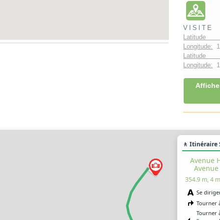
VISITE
Latitude 
Longitude:
1
Latitude 
Longitude:
1°
Affiche
🚶 Itinéraire
Avenue H
Avenue 
354.9 m, 4 m
Se dirige
Tourner 
Tourner 