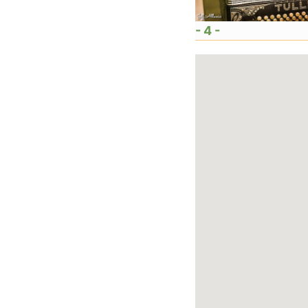
- 4 -