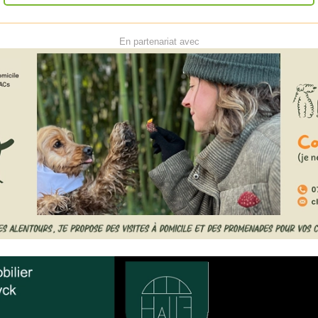
rue du P
Tourner 
l’avenue
En partenariat avec
Gaulle
Tourner à
rue Fran
Tourner 
rue du G
Tourner à
rue du P
Tourner à
l’avenue
Gaulle
Vous êtes
destinati