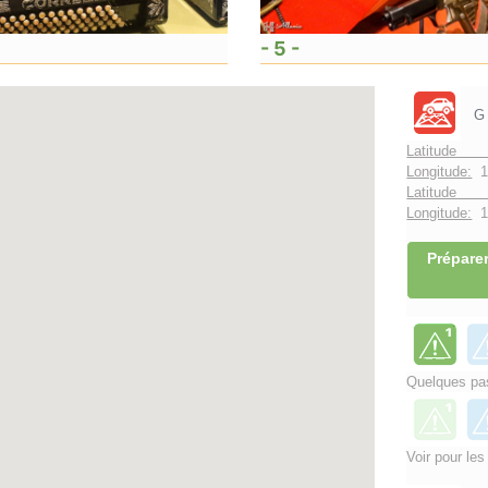
- 5 -
G
Latitude 
Longitude:
1
Latitude 
Longitude:
1°
Préparer
Quelques pas
Voir pour les