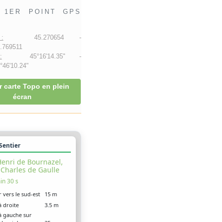
1ER POINT GPS
:
45.270654 -
.769511
:
45°16'14.35" -
46'10.24"
r carte Topo en plein
écran
 Sentier
enri de Bournazel,
Charles de Gaulle
in 30 s
r vers le sud-est
15 m
à droite
3.5 m
à gauche sur