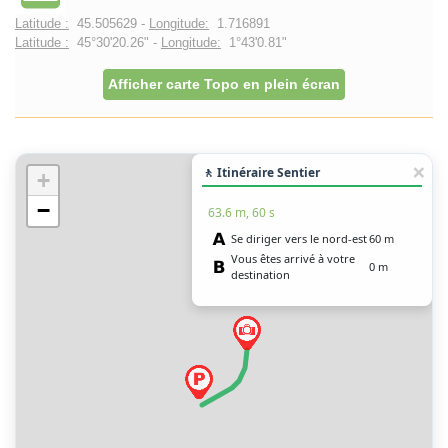
Latitude :
45.505629 -
Longitude:
1.716891
Latitude :
45°30'20.26" -
Longitude:
1°43'0.81"
Afficher carte Topo en plein écran
🚶 Itinéraire Sentier
+
−
63.6 m, 60 s
Se diriger vers le nord-est
60 m
Vous êtes arrivé à votre
0 m
destination