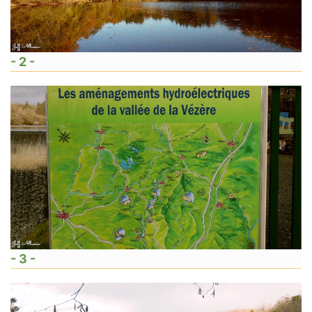
- 2 -
- 3 -