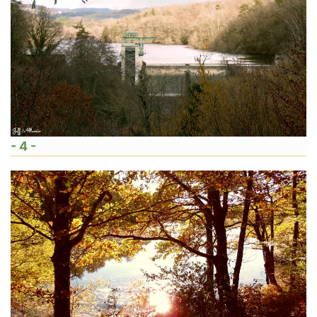
- 4 -