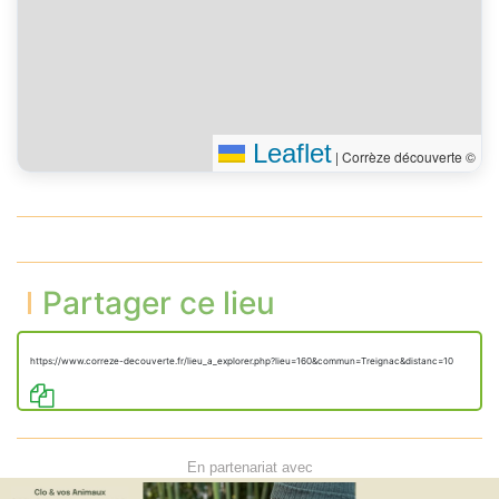
Leaflet
|
Corrèze découverte ©
Partager ce lieu
https://www.correze-decouverte.fr/lieu_a_explorer.php?lieu=160&commun=Treignac&distanc=10
En partenariat avec