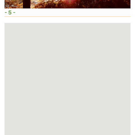
- 5 -