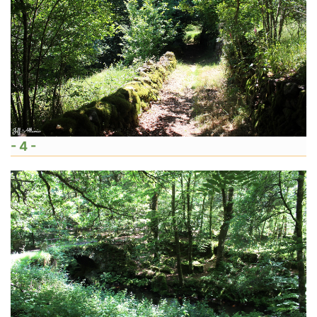
- 4 -