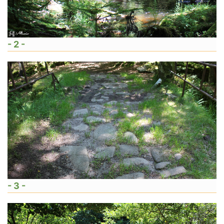
- 2 -
- 3 -