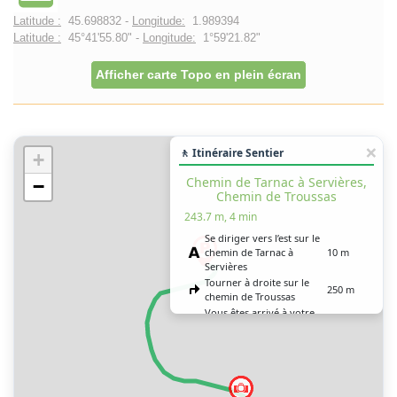
Latitude :
45.698832 -
Longitude:
1.989394
Latitude :
45°41'55.80" -
Longitude:
1°59'21.82"
Afficher carte Topo en plein écran
🚶 Itinéraire Sentier
+
Chemin de Tarnac à Servières,
−
Chemin de Troussas
243.7 m, 4 min
Se diriger vers l’est sur le
chemin de Tarnac à
10 m
Servières
Tourner à droite sur le
250 m
chemin de Troussas
Vous êtes arrivé à votre
0 m
destination, sur la droite