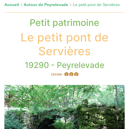
Accueil
Autour de Peyrelevade
Le petit pont de Servières
>
>
Petit patrimoine
Le petit pont de
Servières
19290 - Peyrelevade
CD1598 -