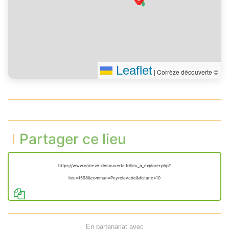
Leaflet
|
Corrèze découverte ©
Partager ce lieu
https://www.correze-decouverte.fr/lieu_a_explorer.php?
lieu=1598&commun=Peyrelevade&distanc=10
En partenariat avec