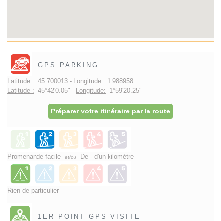
GPS PARKING
Latitude :
45.700013 -
Longitude:
1.988958
Latitude :
45°42'0.05" -
Longitude:
1°59'20.25"
Préparer votre itinéraire par la route
Promenande facile
De - d'un kilomètre
et/ou
Rien de particulier
1ER POINT GPS VISITE