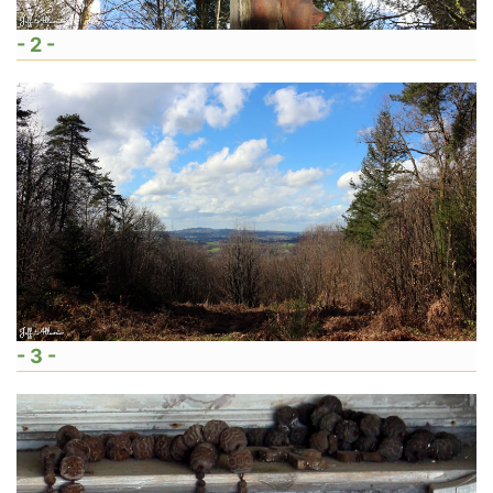
- 2 -
- 3 -