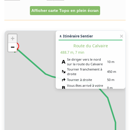
Afficher carte Topo en plein écran
🚶 Itinéraire Sentier
+
Route du Calvaire
−
488.7 m, 7 min
Se diriger vers le nord
10 m
sur la route du Calvaire
Tourner franchement à
450 m
droite
Tourner à droite
50 m
Vous êtes arrivé à votre
0 m
destination, droit devant