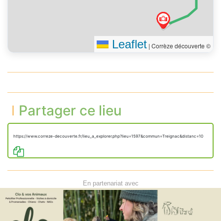
Leaflet
|
Corrèze découverte ©
Partager ce lieu
https://www.correze-decouverte.fr/lieu_a_explorer.php?lieu=1597&commun=Treignac&distanc=10
En partenariat avec