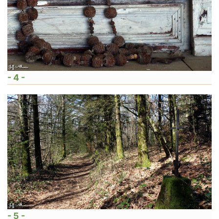
- 4 -
- 5 -