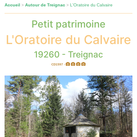
Accueil
Autour de Treignac
L'Oratoire du Calvaire
>
>
Petit patrimoine
L'Oratoire du Calvaire
19260 - Treignac
CD1597 -