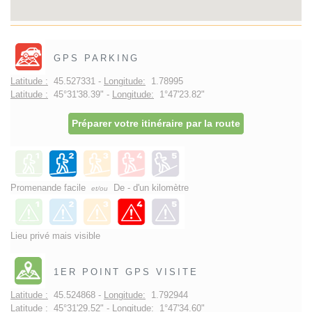
GPS PARKING
Latitude :
45.527331 -
Longitude:
1.78995
Latitude :
45°31'38.39" -
Longitude:
1°47'23.82"
Préparer votre itinéraire par la route
Promenande facile
De - d'un kilomètre
et/ou
Lieu privé mais visible
1ER POINT GPS VISITE
Latitude :
45.524868 -
Longitude:
1.792944
Latitude :
45°31'29.52" -
Longitude:
1°47'34.60"