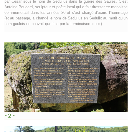
par César sous le nom de Sedullus dans la guerre des Gaules. C’est
Antoine Paucard, sculpteur et poête local qui a fait dresser ce monolithe
commémoratif dans les années 20 et s’est chargé d’écrire l’hommage
(et au passage, a changé le nom de Sedullus en Sedulix au motif qu’un
nom gaulois ne pouvait que finir par la terminaison « ix« )
- 2 -