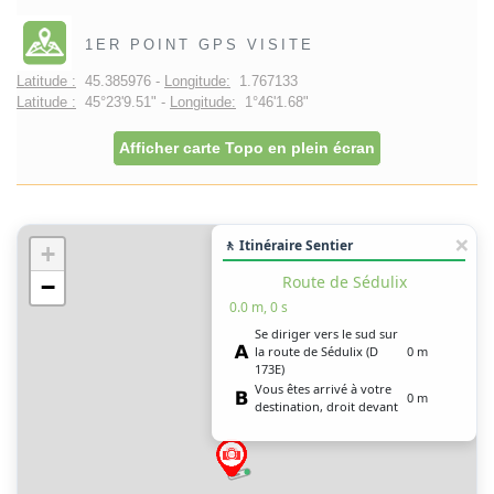
1ER POINT GPS VISITE
Latitude :
45.385976 -
Longitude:
1.767133
Latitude :
45°23'9.51" -
Longitude:
1°46'1.68"
Afficher carte Topo en plein écran
🚶 Itinéraire Sentier
+
Route de Sédulix
−
0.0 m, 0 s
Se diriger vers le sud sur
la route de Sédulix (D
0 m
173E)
Vous êtes arrivé à votre
0 m
destination, droit devant