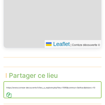
Leaflet
|
Corrèze découverte ©
Partager ce lieu
https://www.correze-decouverte.fr/lieu_a_explorer.php?lieu=1595&commun=Seilhac&distanc=10