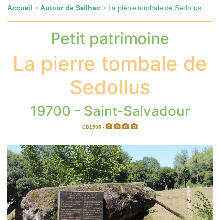
Accueil
Autour de Seilhac
La pierre tombale de Sedollus
>
>
Petit patrimoine
La pierre tombale de
Sedollus
19700 - Saint-Salvadour
CD1595 -