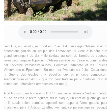
Sedullus, ou Sedulix, est mort en 52 av. J.-C. au siège d'Alésia, était un
aristocrate gaulois du peuple des Lémovices. Il vient à la tête d'un
grand contingent de dix mille soldats au sein de l'armée de secours
levée pour dégager l'oppidum d'Alésia assiégé par Cesar et commandée
par l'Arverne Vercassivellaunos, Commios l'Atrébate et les Éduens
Viridomaros et Éporédorix. Sa mort est évoquée par Jules César dans
la Guerre des Gaules : « Sedullus dux et princeps Lemovicum
Aremoricorum occiditur » que l'on peut traduire par « Sedullos, duc et
prince des Lémovices armoricains est tué »).
A St Augustin, en bordure du D 173, une pierre dédiée à Sedulix; c’était,
si l’on en croit le texte figurant sur la plaque, un chef de guerre gaulois
.. Il aurait selon certains, apporté son appui à Vercingétorix pour
finalement périr à Alésia. Et effectivement, ce personnage est évoqué