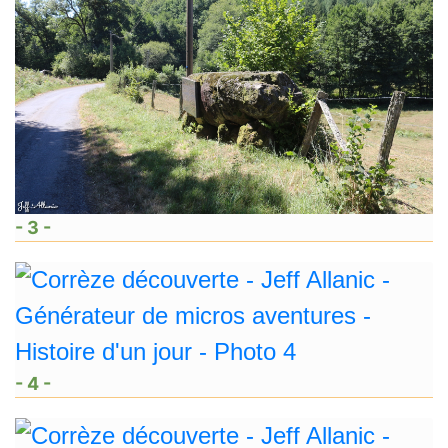
- 3 -
- 4 -