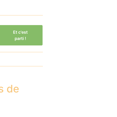
Et c'est
parti !
s de