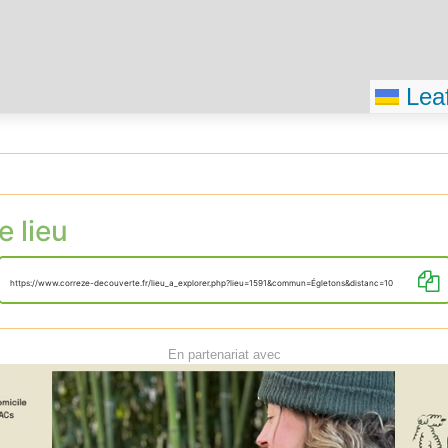
Leaf
e lieu
https://www.correze-decouverte.fr/lieu_a_explorer.php?lieu=1591&commun=Égletons&distanc=10
En partenariat avec