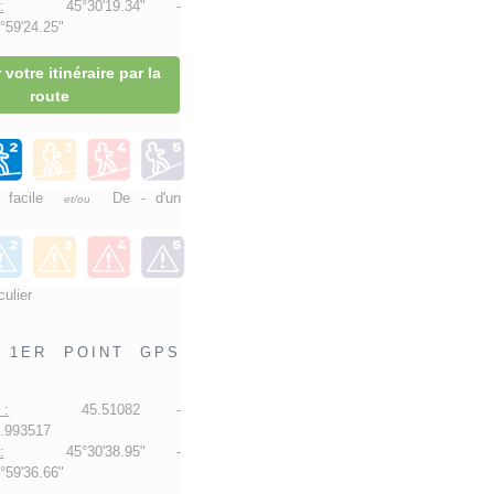
:
45°30'19.34" -
59'24.25"
 votre itinéraire par la
route
e facile
De - d'un
et/ou
culier
1ER POINT GPS
 :
45.51082 -
.993517
:
45°30'38.95" -
59'36.66"