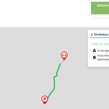
Affiche
🚶 Itinéraire
618.0 m, 8 m
Se dirige
Vous êtes
destinati