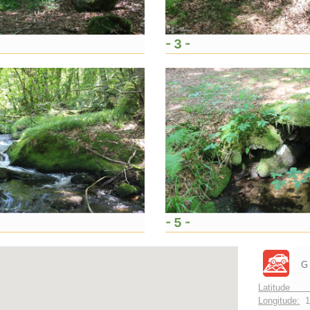
- 3 -
- 5 -
G
Latitude 
Longitude:
1