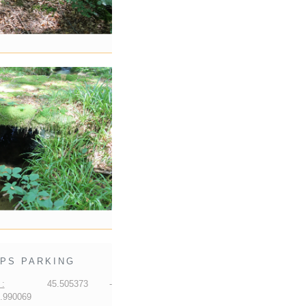
PS PARKING
:
45.505373 -
.990069