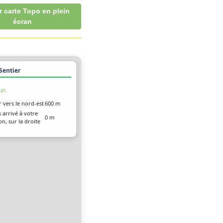
r carte Topo en plein
écran
 Sentier
in
r vers le nord-est
600 m
 arrivé à votre
0 m
on, sur la droite