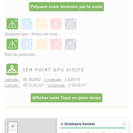
Préparer votre itinéraire par la route
Quelques pas - Autour de vous
Rien de particulier
1ER POINT GPS VISITE
Latitude :
45.352892 -
Longitude:
1.638770
Latitude :
45°21'10.41" -
Longitude:
1°38'19.57"
Afficher carte Topo en plein écran
🚶 Itinéraire Sentier
+