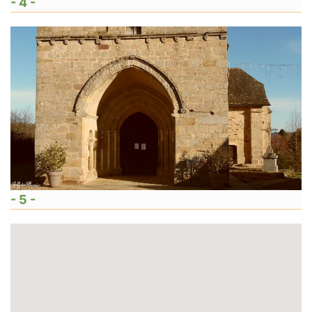
- 4 -
- 5 -