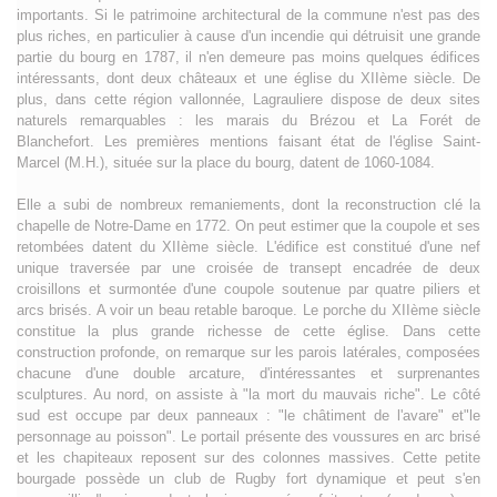
importants. Si le patrimoine architectural de la commune n'est pas des
plus riches, en particulier à cause d'un incendie qui détruisit une grande
partie du bourg en 1787, il n'en demeure pas moins quelques édifices
intéressants, dont deux châteaux et une église du XIIème siècle. De
plus, dans cette région vallonnée, Lagrauliere dispose de deux sites
naturels remarquables : les marais du Brézou et La Forét de
Blanchefort. Les premières mentions faisant état de l'église Saint-
Marcel (M.H.), située sur la place du bourg, datent de 1060-1084.
Elle a subi de nombreux remaniements, dont la reconstruction clé la
chapelle de Notre-Dame en 1772. On peut estimer que la coupole et ses
retombées datent du XIIème siècle. L'édifice est constitué d'une nef
unique traversée par une croisée de transept encadrée de deux
croisillons et surmontée d'une coupole soutenue par quatre piliers et
arcs brisés. A voir un beau retable baroque. Le porche du XIIème siècle
constitue la plus grande richesse de cette église. Dans cette
construction profonde, on remarque sur les parois latérales, composées
chacune d'une double arcature, d'intéressantes et surprenantes
sculptures. Au nord, on assiste à "la mort du mauvais riche". Le côté
sud est occupe par deux panneaux : "le châtiment de l'avare" et"le
personnage au poisson". Le portail présente des voussures en arc brisé
et les chapiteaux reposent sur des colonnes massives. Cette petite
bourgade possède un club de Rugby fort dynamique et peut s'en