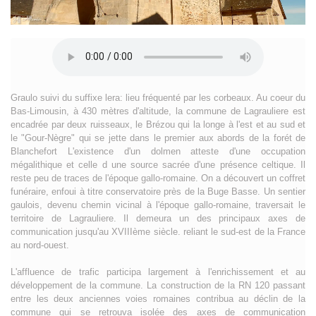
Graulo suivi du suffixe lera: lieu fréquenté par les corbeaux. Au coeur du
Bas-Limousin, à 430 mètres d'altitude, la commune de Lagrauliere est
encadrée par deux ruisseaux, le Brézou qui la longe à l'est et au sud et
le "Gour-Nègre" qui se jette dans le premier aux abords de la forét de
Blanchefort L'existence d'un dolmen atteste d'une occupation
mégalithique et celle d une source sacrée d'une présence celtique. Il
reste peu de traces de l'époque gallo-romaine. On a découvert un coffret
funéraire, enfoui à titre conservatoire près de la Buge Basse. Un sentier
gaulois, devenu chemin vicinal à l'époque gallo-romaine, traversait le
territoire de Lagrauliere. Il demeura un des principaux axes de
communication jusqu'au XVIIIème siècle. reliant le sud-est de la France
au nord-ouest.
L'affluence de trafic participa largement à l'enrichissement et au
développement de la commune. La construction de la RN 120 passant
entre les deux anciennes voies romaines contribua au déclin de la
commune qui se retrouva isolée des axes de communication