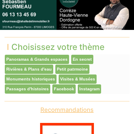
Choisissez votre thème
Panoramas & Grands espaces
En secret
Rivières & Plans d'eau
Petit patrmoine
Monuments historiques
Visites & Musées
Passages d'histoires
Facebook
Instagram
Recommandations