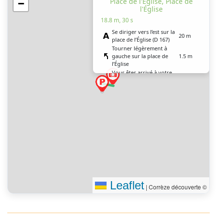
Place de l'Église, Place de
−
l'Église
18.8 m, 30 s
Se diriger vers l’est sur la
20 m
place de l’Église (D 167)
Tourner légèrement à
gauche sur la place de
1.5 m
l’Église
Vous êtes arrivé à votre
0 m
destination
Leaflet
|
Corrèze découverte ©