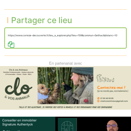
Partager ce lieu
https://www.correze-decouverte.fr/lieu_a_explorer.php?lieu=159&commun=Seilhac&distanc=10
En partenariat avec