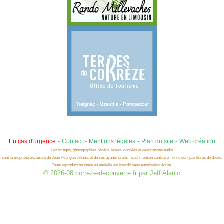
-
-
-
-
En cas d'urgence
Contact
Mentions légales
Plan du site
Web création
Les images, photographies, vidéos, textes, données et descriptions audio
sont la propriété exclusive de Jean-François Allanic et de ses ayants-droits - sauf mention contraire - et ne sont pas libres de droits.
Toute reproduction totale ou partielle est interdit sans autorisation écrite.
© 2026-08 correze-decouverte.fr par Jeff Alanic