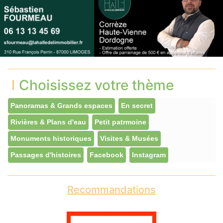
Choisissez votre thème
Panoramas & Grands espaces
En secret
Rivières & Plans d'eau
Petit patrmoine
Monuments historiques
Visites & Musées
Passages d'histoires
Facebook
Instagram
Recommandations