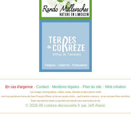
-
-
-
-
En cas d'urgence
Contact
Mentions légales
Plan du site
Web création
Les images, photographies, vidéos, textes, données et descriptions audio
sont la propriété exclusive de Jean-François Allanic et de ses ayants-droits - sauf mention contraire - et ne sont pas libres de droits.
Toute reproduction totale ou partielle est interdit sans autorisation écrite.
© 2026-08 correze-decouverte.fr par Jeff Alanic