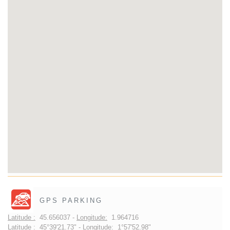
GPS PARKING
Latitude :
45.656037 -
Longitude:
1.964716
Latitude :
45°39'21.73" -
Longitude:
1°57'52.98"