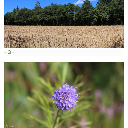
- 3 -