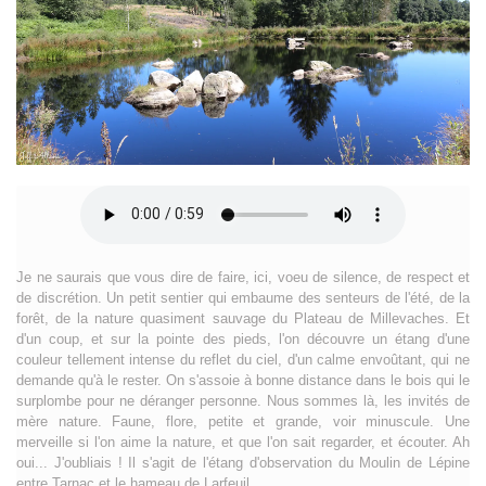
Je ne saurais que vous dire de faire, ici, voeu de silence, de respect et
de discrétion. Un petit sentier qui embaume des senteurs de l'été, de la
forêt, de la nature quasiment sauvage du Plateau de Millevaches. Et
d'un coup, et sur la pointe des pieds, l'on découvre un étang d'une
couleur tellement intense du reflet du ciel, d'un calme envoûtant, qui ne
demande qu'à le rester. On s'assoie à bonne distance dans le bois qui le
surplombe pour ne déranger personne. Nous sommes là, les invités de
mère nature. Faune, flore, petite et grande, voir minuscule. Une
merveille si l'on aime la nature, et que l'on sait regarder, et écouter. Ah
oui... J'oubliais ! Il s'agit de l'étang d'observation du Moulin de Lépine
entre Tarnac et le hameau de Larfeuil.