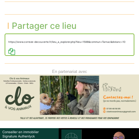
Partager ce lieu
https://www.correze-decouverte.fr/lieu_a_explorer.php?lieu=1588&commun=Tarnac&distanc=10
En partenariat avec