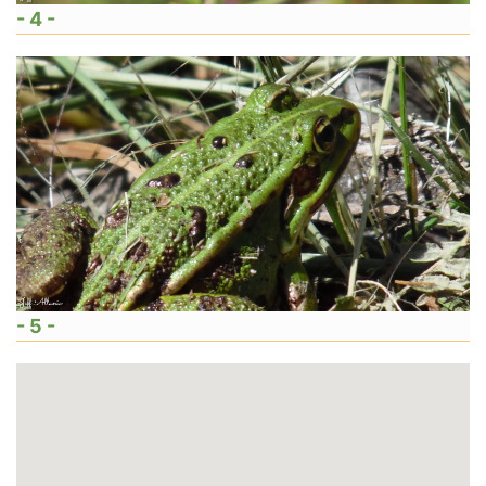
- 4 -
- 5 -