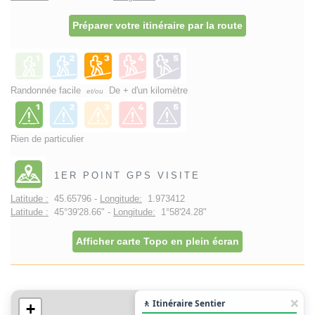
Préparer votre itinéraire par la route
Randonnée facile
De + d'un kilomètre
et/ou
Rien de particulier
1ER POINT GPS VISITE
Latitude :
45.65796 -
Longitude:
1.973412
Latitude :
45°39'28.66" -
Longitude:
1°58'24.28"
Afficher carte Topo en plein écran
🚶 Itinéraire Sentier
+