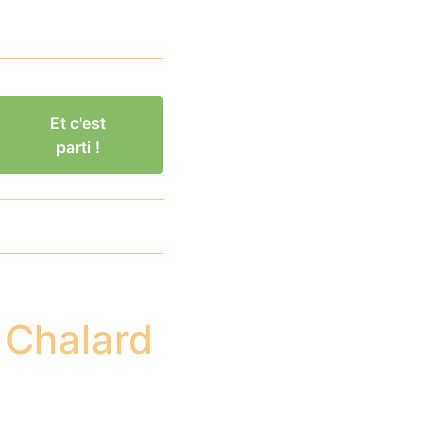
Et c'est
parti !
 Chalard