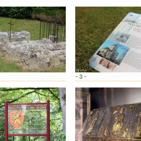
- 3 -