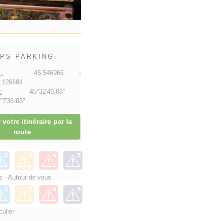
PS PARKING
:
45.546966 -
.126684
:
45°32'49.08" -
7'36.06"
 votre itinéraire par la
route
 - Autour de vous
culier