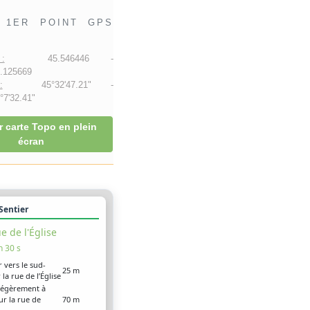
1ER POINT GPS
:
45.546446 -
.125669
:
45°32'47.21" -
7'32.41"
r carte Topo en plein
écran
 Sentier
e de l'Église
n 30 s
r vers le sud-
25 m
 la rue de l’Église
légèrement à
ur la rue de
70 m