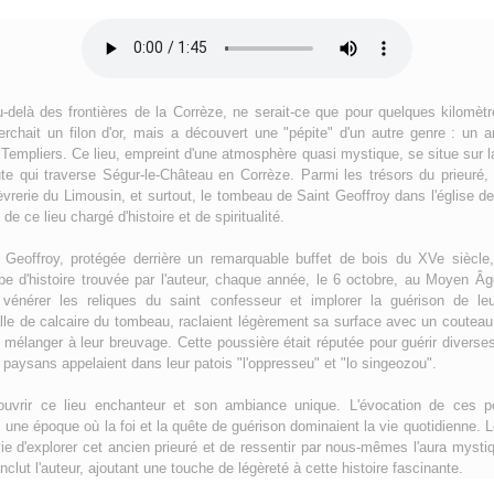
-delà des frontières de la Corrèze, ne serait-ce que pour quelques kilomètr
herchait un filon d'or, mais a découvert une "pépite" d'un autre genre : un 
Templiers. Ce lieu, empreint d'une atmosphère quasi mystique, se situe sur la
e qui traverse Ségur-le-Château en Corrèze. Parmi les trésors du prieuré
rfèvrerie du Limousin, et surtout, le tombeau de Saint Geoffroy dans l'église d
e ce lieu chargé d'histoire et de spiritualité.
 Geoffroy, protégée derrière un remarquable buffet de bois du XVe siècle
be d'histoire trouvée par l'auteur, chaque année, le 6 octobre, au Moyen Âg
 vénérer les reliques du saint confesseur et implorer la guérison de le
alle de calcaire du tombeau, raclaient légèrement sa surface avec un couteau
es mélanger à leur breuvage. Cette poussière était réputée pour guérir divers
 paysans appelaient dans leur patois "l'oppresseu" et "lo singeozou".
ouvrir ce lieu enchanteur et son ambiance unique. L'évocation de ces p
ne époque où la foi et la quête de guérison dominaient la vie quotidienne. Le
ie d'explorer cet ancien prieuré et de ressentir par nous-mêmes l'aura mysti
onclut l'auteur, ajoutant une touche de légèreté à cette histoire fascinante.