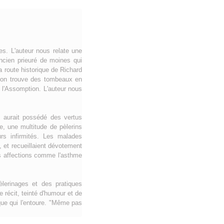
es. L'auteur nous relate une
ancien prieuré de moines qui
 route historique de Richard
, on trouve des tombeaux en
e l'Assomption. L'auteur nous
, aurait possédé des vertus
e, une multitude de pèlerins
urs infirmités. Les malades
, et recueillaient dévotement
es affections comme l'asthme
èlerinages et des pratiques
 récit, teinté d'humour et de
que qui l'entoure. "Même pas