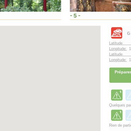
- 5 -
G
Latitude 
Longitude:
1
Latitude 
Longitude:
1°
Préparer
Quelques pas
Rien de parti