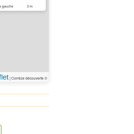
à gauche
3 m
 arrivé à votre
0 m
ion
let
|
Corrèze découverte ©