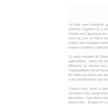
Ce texte nous transporte au
aventure singulière où il c
semble avoir appartenu aux 
Cœur de Lion, la même rout
granite, des reliquaires d'o
propose un aperçu captivant d
La pierre tombale de Saint
guérissantes. Selon une bri
affluaient au moutier pour
s'agenouillaient devant la d
les débris de pierre pour l
et les inflammations que les
L'auteur nous invite à déc
anciennes nous plonge dans u
fascination, nous donne env
peur le Jeff... Booooo !!!" c