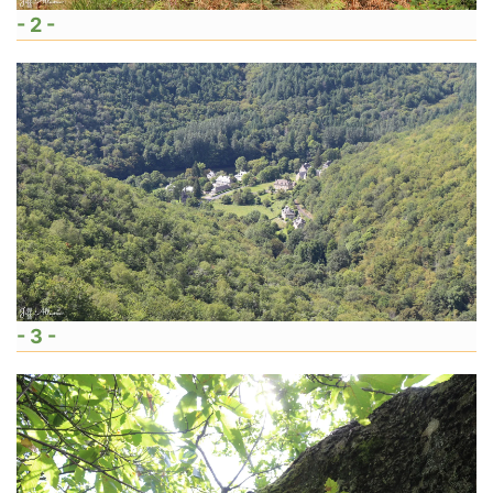
- 2 -
- 3 -