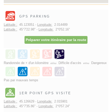
GPS PARKING
Latitude :
45.123051 -
Longitude:
2.014489
Latitude :
45°7'22.98" -
Longitude:
2°0'52.16"
Préparer votre itinéraire par la route
Randonnée de + d'un kilomètre
Difficile d'accès
Dangereux
et/ou
et/ou
Pas par mauvais temps
1ER POINT GPS VISITE
Latitude :
45.126629 -
Longitude:
2.015901
Latitude :
45°7'35.86" -
Longitude:
2°0'57.24"