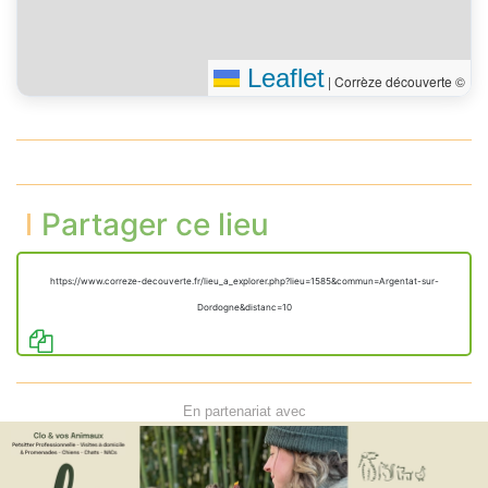
Leaflet
|
Corrèze découverte ©
Partager ce lieu
https://www.correze-decouverte.fr/lieu_a_explorer.php?lieu=1585&commun=Argentat-sur-
Dordogne&distanc=10
En partenariat avec