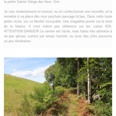
la petite Sainte Vièrge des lieux. Grrr.
Je vais modestement en trouver, ou en confectionner une nouvelle, et la
remettre à sa place dès mon prochain passage là bas. Dans cette toute
petite niche, sur ce Menhir incroyable. Une mégalithe posée sur le bord
de la falaise. Il n'est même pas référencé sur les cartes IGN.
ATTENTION DANGER! Le sentier est facile, mais faites très attention à
ne pas glisser, surtout par temps humide, ou avec des p'tits poussins
un peu téméraires.