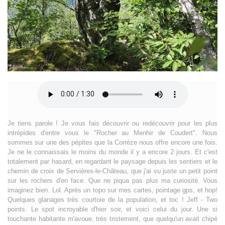
Je tiens parole ! Je vous fais découvrir ou redécouvrir pour les plus
intrépides d'entre vous le "Rocher au Menhir de Coudert". Nous
sommes sur une des pépites que la Corrèze nous offre encore une fois.
Je ne le connaissais le moins du monde il y a encore 2 jours. Et c'est
totalement par hasard, en regardant le paysage depuis les sentiers et le
chemin de croix de Servières-le-Château, que j'ai vu juste un petit point
sur les rochers d'en face. Que ne piqua pas plus ma curiosité. Vous
imaginez bien. Lol. Après un topo sur mes cartes, pointage gps, et hop!
Quelques glanages très courtoie de la population, et toc ! Jeff - Two
points. Le spot incroyable d'hier soir, et voici celui du jour. Une si
touchante habitante m'avoue, très tristement, que quelqu'un avait chipé