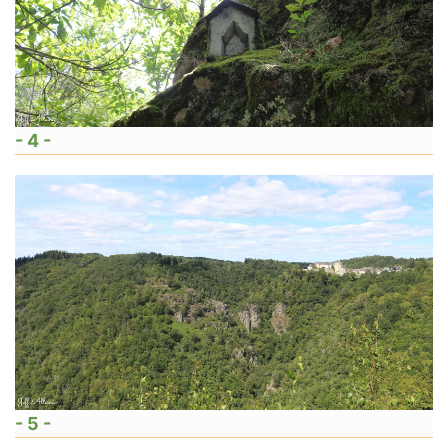
- 4 -
- 5 -