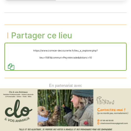
Partager ce lieu
https://www.correze-decouverte.fr/lieu_a_explorer.php?
lieu=1581&commun=Peyrelevade&distanc=10
En partenariat avec