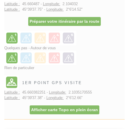
Latitude :
45.660487 -
Longitude:
2.104032
Latitude :
45°39'37.75" -
Longitude:
2°6'14.52"
Préparer votre itinéraire par la route
Quelques pas - Autour de vous
Rien de particulier
1ER POINT GPS VISITE
Latitude :
45.660382251 -
Longitude:
2.1035170555
Latitude :
45°39'37.38" -
Longitude:
2°6'12.66"
Afficher carte Topo en plein écran