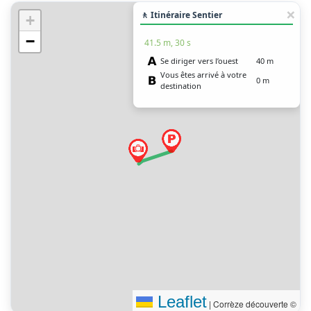
🚶 Itinéraire Sentier
+
−
41.5 m, 30 s
Se diriger vers l’ouest
40 m
Vous êtes arrivé à votre
0 m
destination
Leaflet
|
Corrèze découverte ©