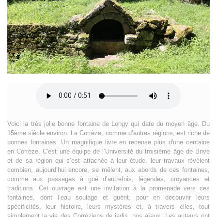
Voici la très jolie bonne fontaine de Longy qui date du moyen âge. Du
15ème siècle environ. La Corrèze, comme d’autres régions, est riche de
bonnes fontaines. Un magnifique livre en recense plus d'une centaine
en Corrèze. C'est une équipe de l’Université du troisième âge de Brive
et de sa région qui s’est attachée à leur étude. leur travaux révèlent
combien, aujourd’hui encore, se mêlent, aux abords de ces fontaines,
comme aux passages à gué d’autrefois, légendes, croyances et
traditions. Cet ouvrage est une invitation à la promenade vers ces
fontaines, dont l’eau soulage et guérit, pour en découvrir leurs
spécificités, leur histoire, leurs mystères et, à travers elles, tout
simplement la vie des Corréziens de jadis, nos aïeux. Les auteurs ont