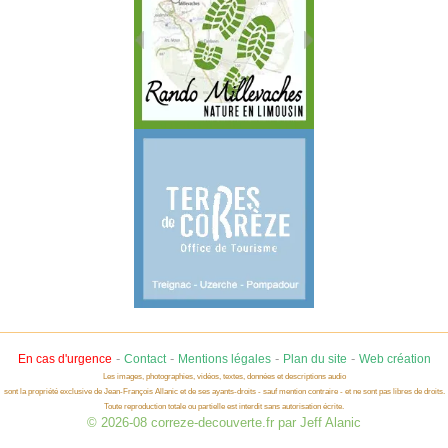
-
-
-
-
En cas d'urgence
Contact
Mentions légales
Plan du site
Web création
Les images, photographies, vidéos, textes, données et descriptions audio
sont la propriété exclusive de Jean-François Allanic et de ses ayants-droits - sauf mention contraire - et ne sont pas libres de droits.
Toute reproduction totale ou partielle est interdit sans autorisation écrite.
© 2026-08 correze-decouverte.fr par Jeff Alanic