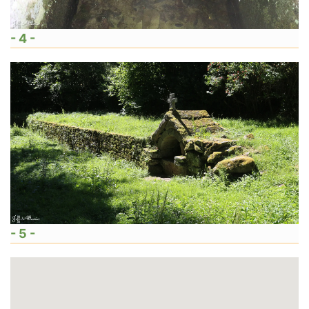
- 4 -
- 5 -