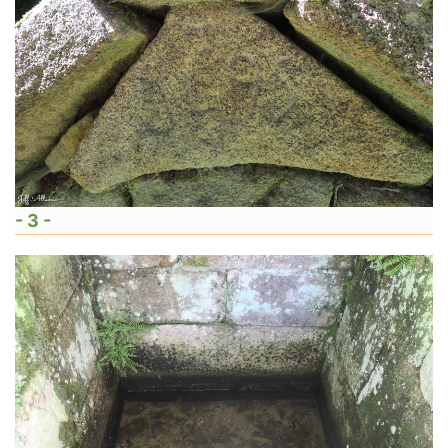
- 3 -