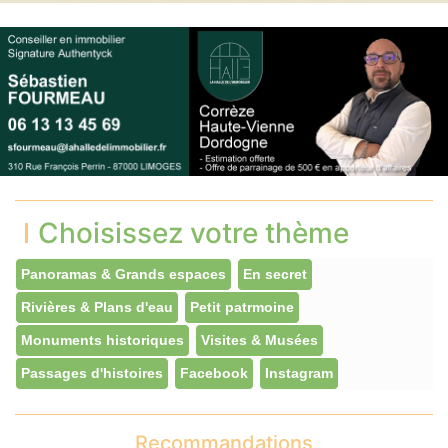
Choisissez votre thème
Panoramas & Grands espaces
En secret
Rivières & Plans d'eau
Petit patrmoine
Monuments historiques
Visites & Musées
Passages d'histoires
Facebook
Instagram
Recommandations