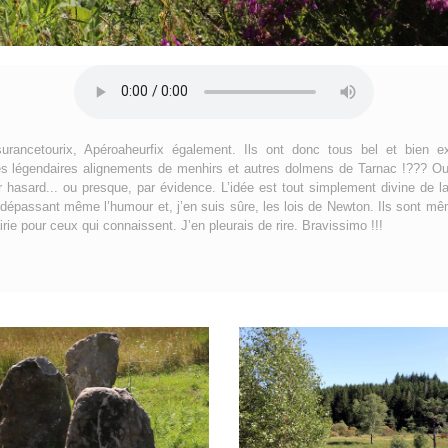
urancetourix, Apéroaheurfix également. Ils ont donc tous bel et bien e
es légendaires alignements de menhirs et autres dolmens de Tarnac !??? O
ar hasard... ou presque, par évidence. L’idée est tout simplement divine de l
 dépassant même l’humour et, j’en suis sûre, les lois de Newton. Ils sont mêm
e pour ceux qui connaissent. J’en pleurais de rire. Bravissimo !!!