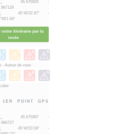
:
45.675825 -
.967129
:
45°40'32.97" -
58'1.66"
 votre itinéraire par la
route
 - Autour de vous
culier
1ER POINT GPS
:
45.675997 -
.966727
:
45°40'33.59" -
58'0.22"