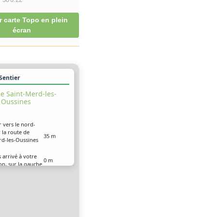
r carte Topo en plein
écran
 Sentier
e Saint-Merd-les-
Oussines
r vers le nord-
 la route de
35 m
rd-les-Oussines
 arrivé à votre
0 m
on, sur la gauche