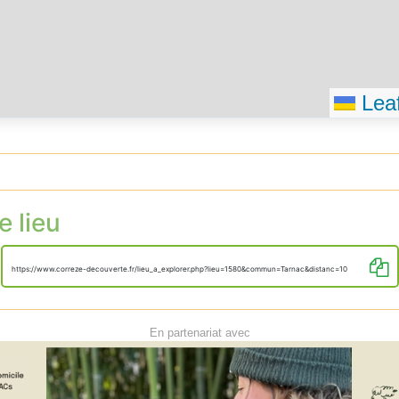
Leaf
e lieu
https://www.correze-decouverte.fr/lieu_a_explorer.php?lieu=1580&commun=Tarnac&distanc=10
En partenariat avec