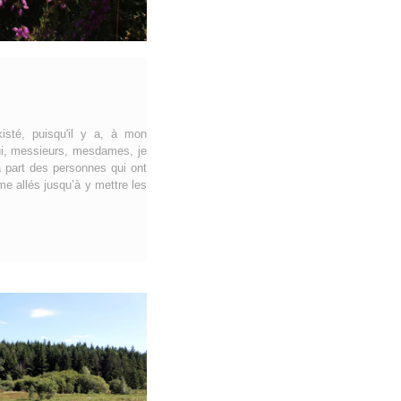
xisté, puisqu'il y a, à mon
ui, messieurs, mesdames, je
a part des personnes qui ont
e allés jusqu’à y mettre les