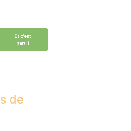
Et c'est
parti !
s de