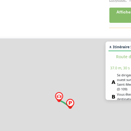
Affiche
🚶 Itinéraire
Route d
37.0 m, 30 s
Se dirige
ouest sur
Saint-Me
(D 109)
Vous êtes
destinati