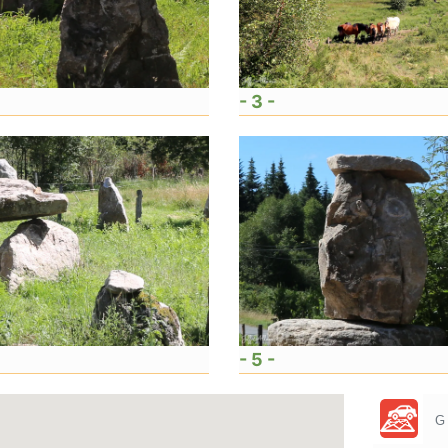
- 3 -
- 5 -
G