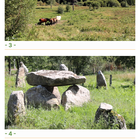
- 3 -
- 4 -