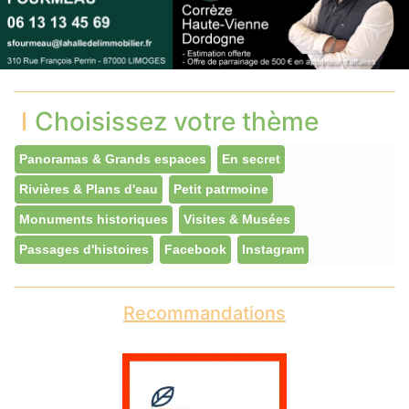
Choisissez votre thème
Panoramas & Grands espaces
En secret
Rivières & Plans d'eau
Petit patrmoine
Monuments historiques
Visites & Musées
Passages d'histoires
Facebook
Instagram
Recommandations