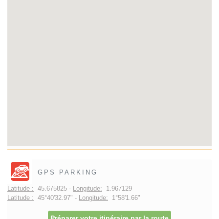
GPS PARKING
Latitude :
45.675825 -
Longitude:
1.967129
Latitude :
45°40'32.97" -
Longitude:
1°58'1.66"
Préparer votre itinéraire par la route