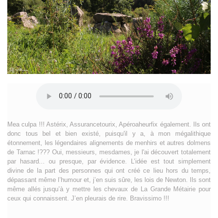
Mea culpa !!! Astérix, Assurancetourix, Apéroaheurfix également. Ils ont
donc tous bel et bien existé, puisqu'il y a, à mon mégalithique
étonnement, les légendaires alignements de menhirs et autres dolmens
de Tarnac !??? Oui, messieurs, mesdames, je l'ai découvert totalement
par hasard... ou presque, par évidence. L’idée est tout simplement
divine de la part des personnes qui ont créé ce lieu hors du temps,
dépassant même l’humour et, j’en suis sûre, les lois de Newton. Ils sont
même allés jusqu’à y mettre les chevaux de La Grande Métairie pour
ceux qui connaissent. J’en pleurais de rire. Bravissimo !!!