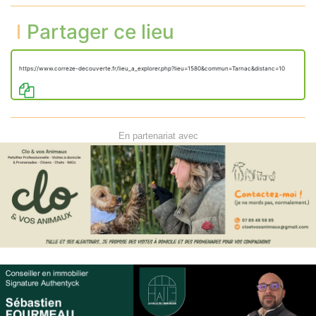
Partager ce lieu
https://www.correze-decouverte.fr/lieu_a_explorer.php?lieu=1580&commun=Tarnac&distanc=10
En partenariat avec