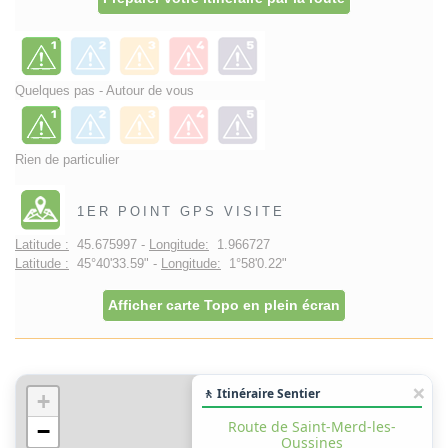
Quelques pas - Autour de vous
Rien de particulier
1ER POINT GPS VISITE
Latitude :
45.675997 -
Longitude:
1.966727
Latitude :
45°40'33.59" -
Longitude:
1°58'0.22"
Afficher carte Topo en plein écran
🚶 Itinéraire Sentier
+
Route de Saint-Merd-les-
−
Oussines