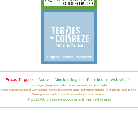
-
-
-
-
En cas d'urgence
Contact
Mentions légales
Plan du site
Web création
Les images, photographies, vidéos, textes, données et descriptions audio
sont la propriété exclusive de Jean-François Allanic et de ses ayants-droits - sauf mention contraire - et ne sont pas libres de droits.
Toute reproduction totale ou partielle est interdit sans autorisation écrite.
© 2026-08 correze-decouverte.fr par Jeff Alanic