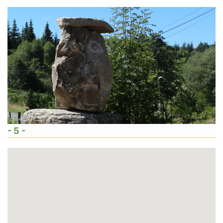
- 5 -