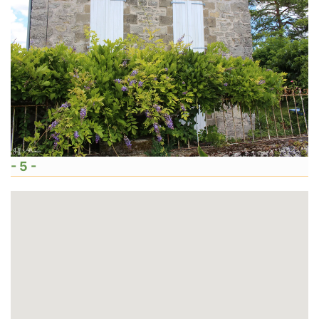
- 5 -