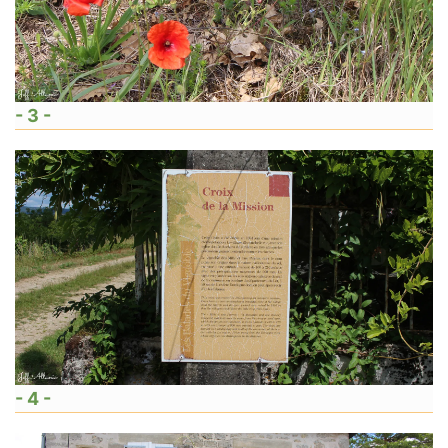
- 3 -
- 4 -