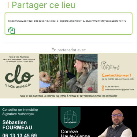
Partager ce lieu
https://www.correze-decouverte.fr/lieu_a_explorer.php?lieu=1576&commun=Meyssac&distanc=10
En partenariat avec