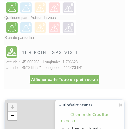
Quelques pas - Autour de vous
Rien de particulier
1ER POINT GPS VISITE
Latitude :
45.005263 -
Longitude:
1.706623
Latitude :
45°0'18.95" -
Longitude:
1°42'23.84"
Afficher carte Topo en plein écran
🚶 Itinéraire Sentier
+
Chemin de Crauffon
−
0.0 m, 0 s
Se diriger vers le sud sur