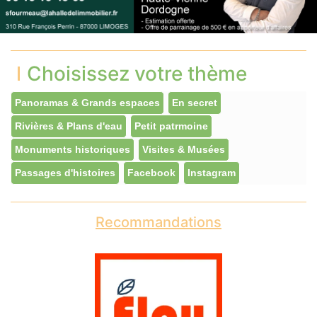
Choisissez votre thème
Panoramas & Grands espaces
En secret
Rivières & Plans d'eau
Petit patrmoine
Monuments historiques
Visites & Musées
Passages d'histoires
Facebook
Instagram
Recommandations