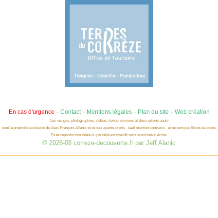
-
-
-
-
En cas d'urgence
Contact
Mentions légales
Plan du site
Web création
Les images, photographies, vidéos, textes, données et descriptions audio
sont la propriété exclusive de Jean-François Allanic et de ses ayants-droits - sauf mention contraire - et ne sont pas libres de droits.
Toute reproduction totale ou partielle est interdit sans autorisation écrite.
© 2026-08 correze-decouverte.fr par Jeff Alanic