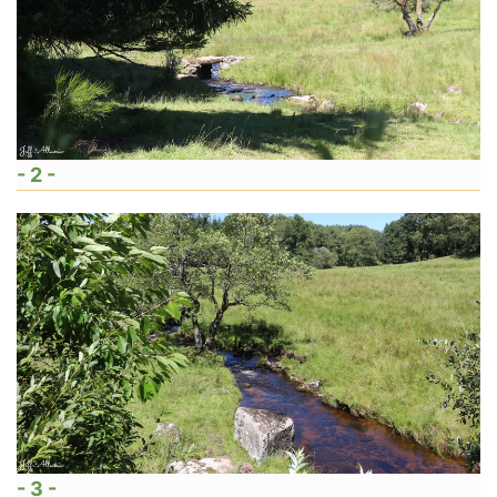
- 2 -
- 3 -