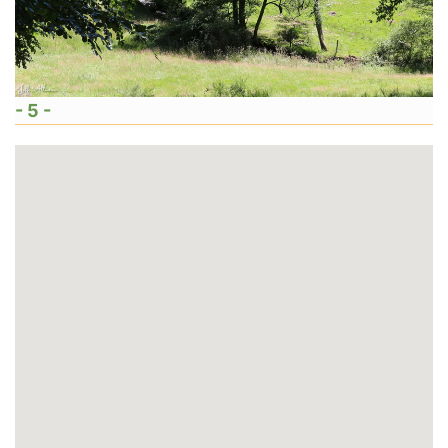
- 5 -