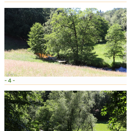
- 4 -