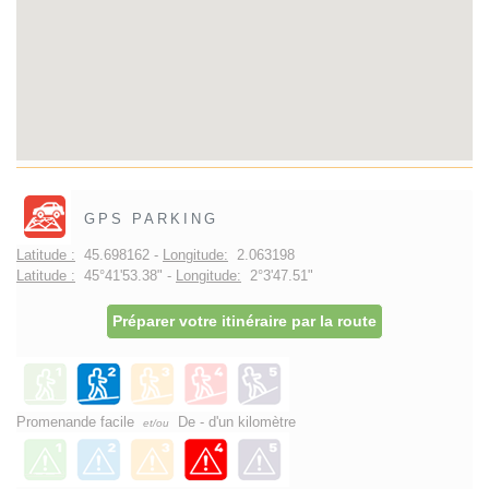
GPS PARKING
Latitude :
45.698162 -
Longitude:
2.063198
Latitude :
45°41'53.38" -
Longitude:
2°3'47.51"
Préparer votre itinéraire par la route
Promenande facile
De - d'un kilomètre
et/ou