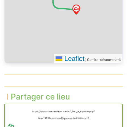
Leaflet
|
Corrèze découverte ©
Partager ce lieu
https://www.correze-decouverte.fr/lieu_a_explorer.php?
lieu=1575&commun=Peyrelevade&distanc=10