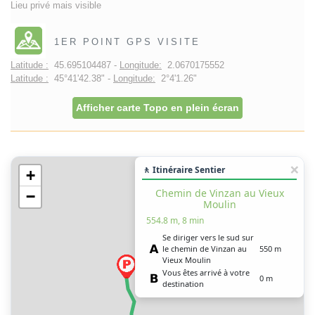
Lieu privé mais visible
1ER POINT GPS VISITE
Latitude :
45.695104487 -
Longitude:
2.0670175552
Latitude :
45°41'42.38" -
Longitude:
2°4'1.26"
Afficher carte Topo en plein écran
🚶 Itinéraire Sentier
+
Chemin de Vinzan au Vieux
−
Moulin
554.8 m, 8 min
Se diriger vers le sud sur
le chemin de Vinzan au
550 m
Vieux Moulin
Vous êtes arrivé à votre
0 m
destination