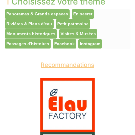
Choisissez votre thème
Panoramas & Grands espaces
En secret
Rivières & Plans d'eau
Petit patrmoine
Monuments historiques
Visites & Musées
Passages d'histoires
Facebook
Instagram
Recommandations