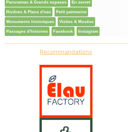
Panoramas & Grands espaces
En secret
Rivières & Plans d'eau
Petit patrmoine
Monuments historiques
Visites & Musées
Passages d'histoires
Facebook
Instagram
Recommandations