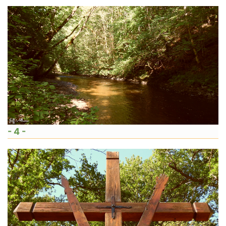
- 4 -