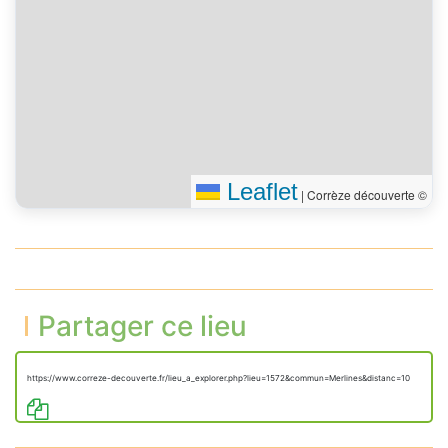
Leaflet
|
Corrèze découverte ©
Partager ce lieu
https://www.correze-decouverte.fr/lieu_a_explorer.php?lieu=1572&commun=Merlines&distanc=10