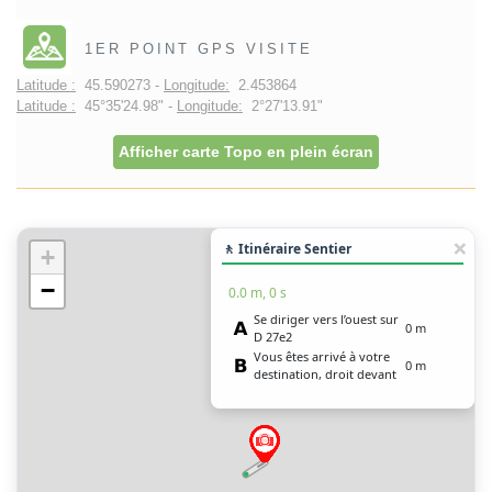
1ER POINT GPS VISITE
Latitude :
45.590273 -
Longitude:
2.453864
Latitude :
45°35'24.98" -
Longitude:
2°27'13.91"
Afficher carte Topo en plein écran
🚶 Itinéraire Sentier
+
−
0.0 m, 0 s
Se diriger vers l’ouest sur
0 m
D 27e2
Vous êtes arrivé à votre
0 m
destination, droit devant