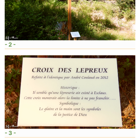
- 2 -
- 3 -