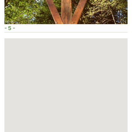
- 5 -