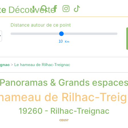
ze
Découverte
Distance autour de ce point
10
Km
ignac
Le hameau de Rilhac-Treignac
>
Panoramas & Grands espace
hameau de Rilhac-Trei
19260 - Rilhac-Treignac
CD157