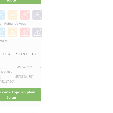
route
 - Autour de vous
culier
1ER POINT GPS
:
45.526274 -
.688305
:
45°31'34.59" -
41'17.90"
r carte Topo en plein
écran