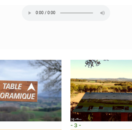
- 3 -