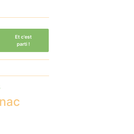
Et c'est
parti !
s
gnac