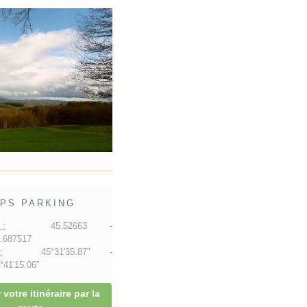
PS PARKING
 :
45.52663 -
.687517
:
45°31'35.87" -
41'15.06"
 votre itinéraire par la