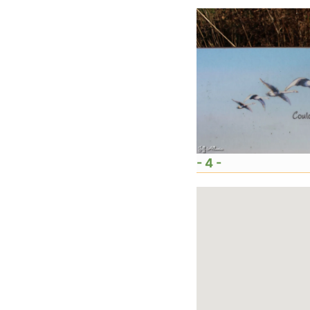
- 4 -