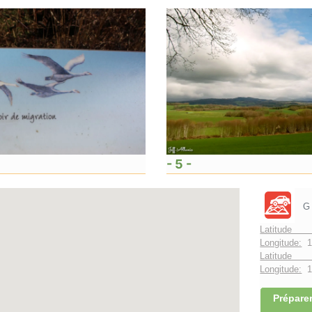
- 5 -
G
Latitude
Longitude:
1
Latitude 
Longitude:
1°
Préparer