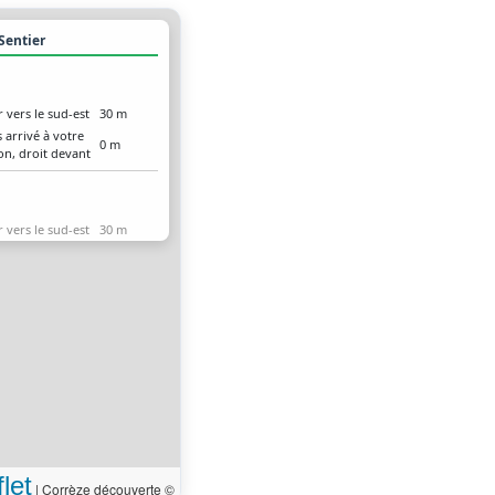
 Sentier
r vers le sud-est
30 m
 arrivé à votre
0 m
on, droit devant
r vers le sud-est
30 m
 arrivé à votre
0 m
on, droit devant
let
|
Corrèze découverte ©