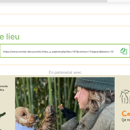
e lieu
https://www.correze-decouverte.fr/lieu_a_explorer.php?lieu=157&commun=Treignac&distanc=10
En partenariat avec