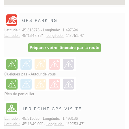
GPS PARKING
Latitude :
45.313273 -
Longitude:
1.497694
Latitude :
45°18'47.78" -
Longitude:
1°29'51.70"
Préparer votre itinéraire par la route
Quelques pas - Autour de vous
Rien de particulier
1ER POINT GPS VISITE
Latitude :
45.313635 -
Longitude:
1.498186
Latitude :
45°18'49.09" -
Longitude:
1°29'53.47"