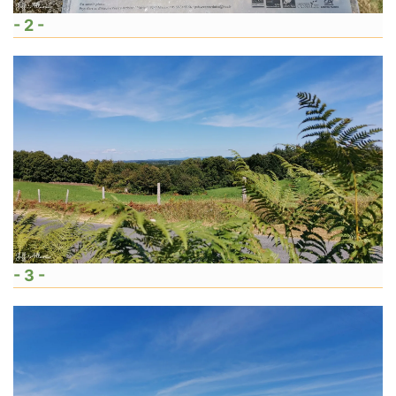
- 2 -
- 3 -