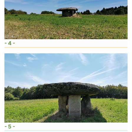
- 4 -
- 5 -