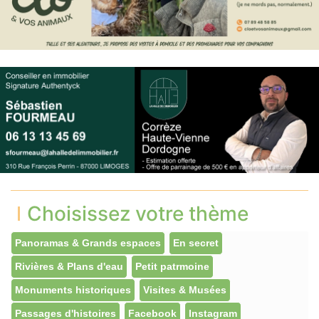
Choisissez votre thème
Panoramas & Grands espaces
En secret
Rivières & Plans d'eau
Petit patrmoine
Monuments historiques
Visites & Musées
Passages d'histoires
Facebook
Instagram