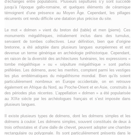
d’échanges entre populations. Plusieurs sépultures s’y sont succédé
jusqu’à l’époque gallo-romaine, et quelques éléments de céramique
témoignent d’une présence au Moyen Âge. Cependant, les pillages
récurrents ont rendu difficile une datation plus précise du site.
Le mot « dolmen » vient du breton dol (table) et men (pierre). Ces
monuments mégalithiques, initialement inclus dans des tumulus,
servaient de tombes collectives. Leur définition, bien que d’origine
bretonne, a été adoptée dans plusieurs langues européennes et est
devenue un terme générique en archéologie préhistorique. Cependant,
en raison de la diversité des architectures funéraires, les expressions «
tombe mégalithique » ou « sépulture mégalithique » sont parfois
préférées. Les dolmens, avec les menhirs, comptent parmi les vestiges
les plus emblématiques du mégalithisme mondial. Bien qu’ils soient
particulièrement nombreux en Europe occidentale, on en retrouve
également en Afrique du Nord, au Proche-Orient et en Asie, construits à
des périodes plus récentes. L’appellation « dolmen » a été popularisée
au XIXe siècle par les archéologues français et s’est imposée dans
plusieurs langues.
Il existe plusieurs types de dolmens, dont les dolmens simples et les
dolmens à couloir. Les dolmens simples, souvent constitués de deux à
trois orthostates et d’une dalle de chevet, peuvent adopter une chambre
rectangulaire ou polygonale. Ils sont particulièrement présents dans le