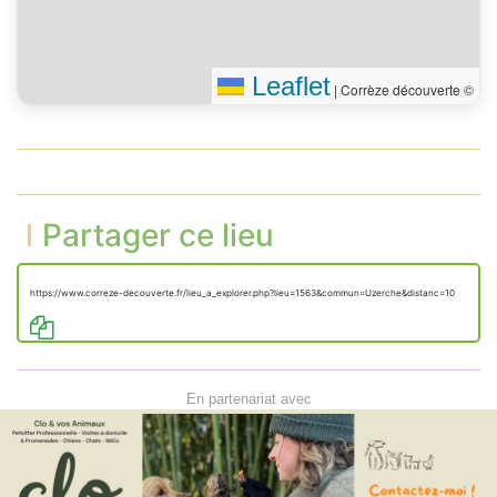
Leaflet
|
Corrèze découverte ©
Partager ce lieu
https://www.correze-decouverte.fr/lieu_a_explorer.php?lieu=1563&commun=Uzerche&distanc=10
En partenariat avec