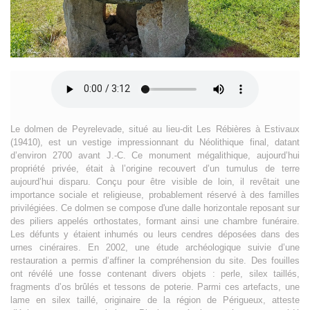
Le dolmen de Peyrelevade, situé au lieu-dit Les Rébières à Estivaux
(19410), est un vestige impressionnant du Néolithique final, datant
d’environ 2700 avant J.-C. Ce monument mégalithique, aujourd’hui
propriété privée, était à l’origine recouvert d’un tumulus de terre
aujourd’hui disparu. Conçu pour être visible de loin, il revêtait une
importance sociale et religieuse, probablement réservé à des familles
privilégiées. Ce dolmen se compose d'une dalle horizontale reposant sur
des piliers appelés orthostates, formant ainsi une chambre funéraire.
Les défunts y étaient inhumés ou leurs cendres déposées dans des
urnes cinéraires. En 2002, une étude archéologique suivie d’une
restauration a permis d’affiner la compréhension du site. Des fouilles
ont révélé une fosse contenant divers objets : perle, silex taillés,
fragments d’os brûlés et tessons de poterie. Parmi ces artefacts, une
lame en silex taillé, originaire de la région de Périgueux, atteste