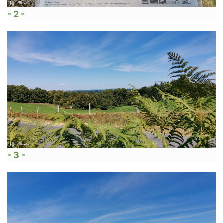
- 2 -
- 3 -