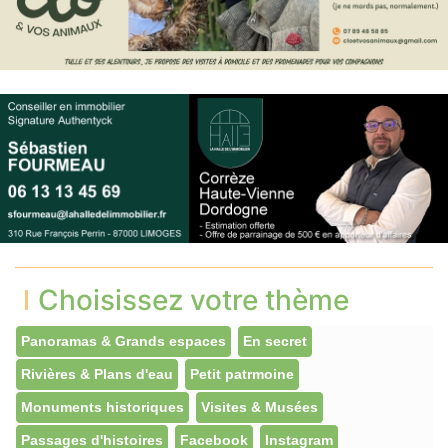
Choisissez votre thème
Panoramas & Grands espaces
En secret
Rivières & Plans d'eau
Petit patrmoine
Monuments historiques
Visites & Musées
Passages d'histoires
Facebook
Instagram