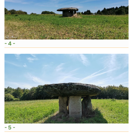
- 4 -
- 5 -