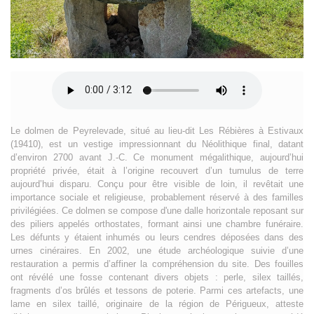
Le dolmen de Peyrelevade, situé au lieu-dit Les Rébières à Estivaux
(19410), est un vestige impressionnant du Néolithique final, datant
d’environ 2700 avant J.-C. Ce monument mégalithique, aujourd’hui
propriété privée, était à l’origine recouvert d’un tumulus de terre
aujourd’hui disparu. Conçu pour être visible de loin, il revêtait une
importance sociale et religieuse, probablement réservé à des familles
privilégiées. Ce dolmen se compose d'une dalle horizontale reposant sur
des piliers appelés orthostates, formant ainsi une chambre funéraire.
Les défunts y étaient inhumés ou leurs cendres déposées dans des
urnes cinéraires. En 2002, une étude archéologique suivie d’une
restauration a permis d’affiner la compréhension du site. Des fouilles
ont révélé une fosse contenant divers objets : perle, silex taillés,
fragments d’os brûlés et tessons de poterie. Parmi ces artefacts, une
lame en silex taillé, originaire de la région de Périgueux, atteste