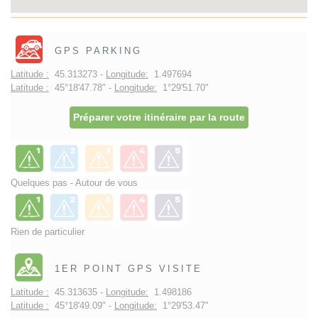
GPS PARKING
Latitude :
45.313273 -
Longitude:
1.497694
Latitude :
45°18'47.78" -
Longitude:
1°29'51.70"
Préparer votre itinéraire par la route
Quelques pas - Autour de vous
Rien de particulier
1ER POINT GPS VISITE
Latitude :
45.313635 -
Longitude:
1.498186
Latitude :
45°18'49.09" -
Longitude:
1°29'53.47"