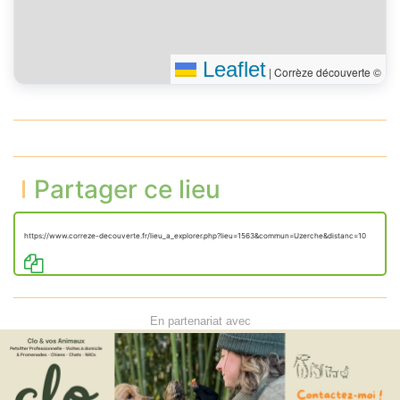
Leaflet
|
Corrèze découverte ©
Partager ce lieu
https://www.correze-decouverte.fr/lieu_a_explorer.php?lieu=1563&commun=Uzerche&distanc=10
En partenariat avec