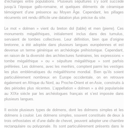
d’échanges entre populations. Plusieurs sépultures s’y sont succédé
jusqu’à l’époque gallo-romaine, et quelques éléments de céramique
témoignent d’une présence au Moyen Âge. Cependant, les pillages
récurrents ont rendu difficile une datation plus précise du site.
Le mot « dolmen » vient du breton dol (table) et men (pierre). Ces
monuments mégalithiques, initialement inclus dans des tumulus,
servaient de tombes collectives. Leur définition, bien que d’origine
bretonne, a été adoptée dans plusieurs langues européennes et est
devenue un terme générique en archéologie préhistorique. Cependant,
en raison de la diversité des architectures funéraires, les expressions «
tombe mégalithique » ou « sépulture mégalithique » sont parfois
préférées. Les dolmens, avec les menhirs, comptent parmi les vestiges
les plus emblématiques du mégalithisme mondial. Bien qu’ils soient
particulièrement nombreux en Europe occidentale, on en retrouve
également en Afrique du Nord, au Proche-Orient et en Asie, construits à
des périodes plus récentes. L’appellation « dolmen » a été popularisée
au XIXe siècle par les archéologues français et s’est imposée dans
plusieurs langues.
Il existe plusieurs types de dolmens, dont les dolmens simples et les
dolmens à couloir. Les dolmens simples, souvent constitués de deux à
trois orthostates et d’une dalle de chevet, peuvent adopter une chambre
rectangulaire ou polygonale. Ils sont particulièrement présents dans le